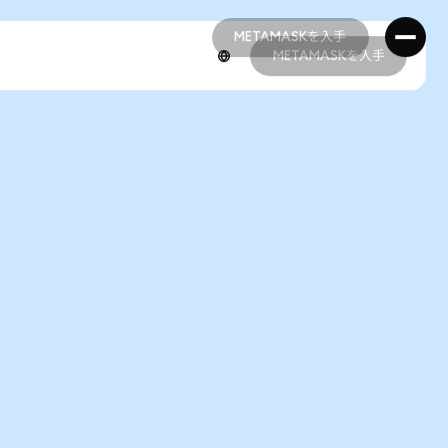
METAMASKを入手
METAMASKを入手
METAMASKを入手
METAMASKを入手