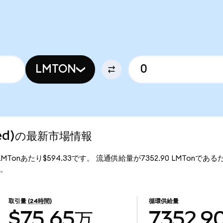
LMTON
ized)の最新市場情報
、1LMTonあたり$594.33です。 流通供給量が7352.90 LMTonであるた
す。
取引量
(24時間)
循環供給量
$75.65万
7352.9