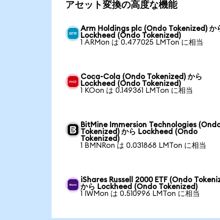
アセット変換の高度な機能
Arm Holdings plc (Ondo Tokenized) 
Lockheed (Ondo Tokenized)
1 ARMon は 0.477025 LMTon に相当
Coca-Cola (Ondo Tokenized) から
Lockheed (Ondo Tokenized)
1 KOon は 0.149361 LMTon に相当
BitMine Immersion Technologies (Ond
Tokenized) から Lockheed (Ondo
Tokenized)
1 BMNRon は 0.031868 LMTon に相当
iShares Russell 2000 ETF (Ondo Tokeni
から Lockheed (Ondo Tokenized)
1 IWMon は 0.510996 LMTon に相当