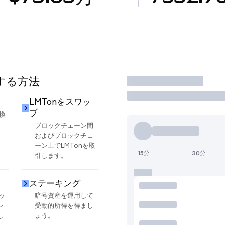
用する方法
取引
LMTonをスワッ
プ
換
ブロックチェーン間
およびブロックチェ
ーン上でLMTonを取
15分
30分
引します。
ステーキング
ッ
暗号資産を運用して
ン
受動的所得を得まし
し
ょう。