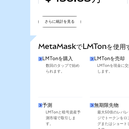
さらに統計を見る
さらに統計を見る
MetaMaskでLMTonを使
LMTonを購入
LMTonを売却
数回のタップで始め
LMTonを現金に交
られます。
します。
予測
無期限先物
LMTonと暗号資産予
最大50倍のレバレ
測市場で取引しま
ジでトークンをロ
す。
グまたはショート