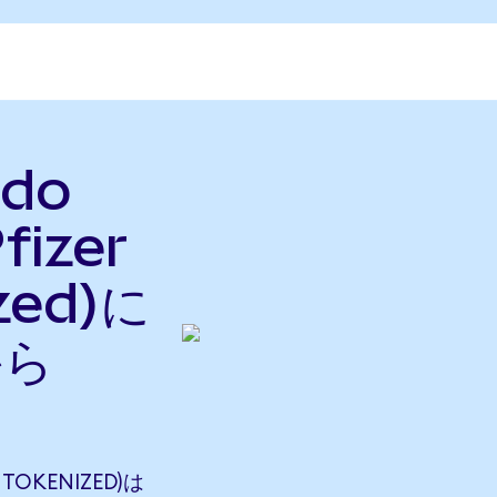
ndo
fizer
zed)に
から
TOKENIZED)は