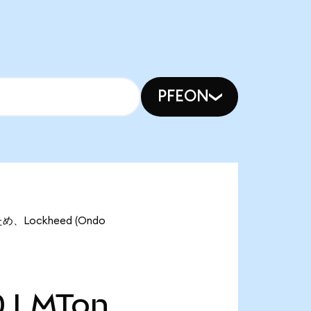
PFEON
め、Lockheed (Ondo
0
LMTon