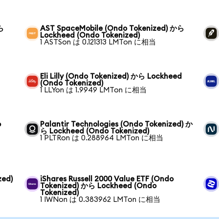
から
AST SpaceMobile (Ondo Tokenized) から
Lockheed (Ondo Tokenized)
1 ASTSon は 0.121313 LMTon に相当
Eli Lilly (Ondo Tokenized) から Lockheed
(Ondo Tokenized)
1 LLYon は 1.9949 LMTon に相当
o
Palantir Technologies (Ondo Tokenized) か
ら Lockheed (Ondo Tokenized)
1 PLTRon は 0.288964 LMTon に相当
zed)
iShares Russell 2000 Value ETF (Ondo
Tokenized) から Lockheed (Ondo
Tokenized)
1 IWNon は 0.383962 LMTon に相当