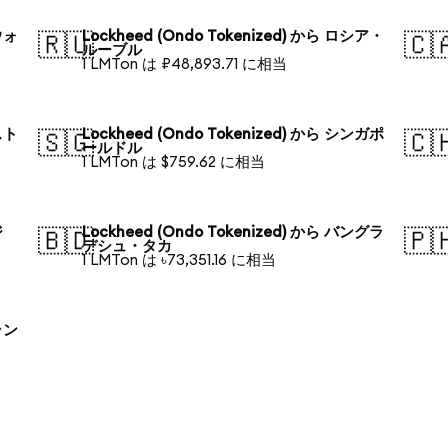
ウォ
Lockheed (Ondo Tokenized) から ロシア・
🇷🇺
🇨
ルーブル
1 LMTon は ₽48,893.71 に相当
スト
Lockheed (Ondo Tokenized) から シンガポ
🇸🇬
🇨
ールドル
1 LMTon は $759.62 に相当
ジ
Lockheed (Ondo Tokenized) から バングラ
🇧🇩
🇵
デシュ・タカ
1 LMTon は ৳73,351.16 に相当
ラン