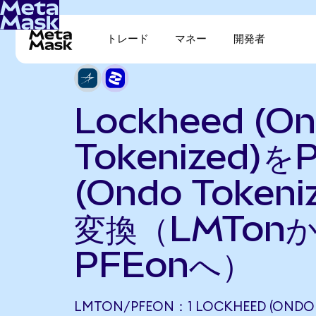
トレード
マネー
開発者
Lockheed (O
Tokenized)をP
(Ondo Tokeni
変換（LMTon
PFEonへ）
LMTON/PFEON：1 LOCKHEED (ONDO 