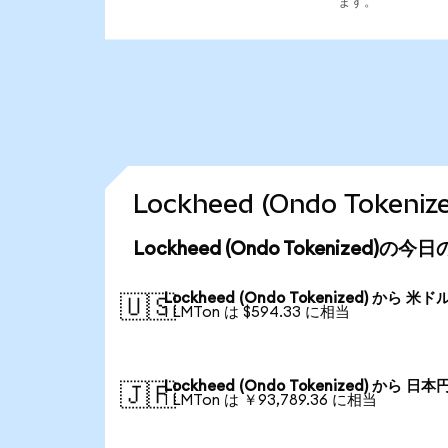
ます。
Lockheed (Ondo Tok
Lockheed (Ondo Tokenized)の
Lockheed (Ondo Tokenized) から 米ド
🇺🇸
1 LMTon は $594.33 に相当
Lockheed (Ondo Tokenized) から 日本
🇯🇵
1 LMTon は ￥93,789.36 に相当