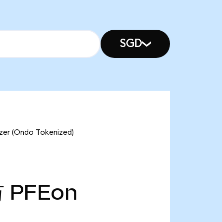
SGD
(Ondo Tokenized)
万
PFEon