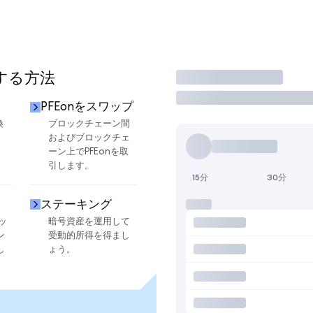
用する方法
取引
PFEonをスワップ
換
ブロックチェーン間
およびブロックチェ
ーン上でPFEonを取
引します。
15分
30分
ステーキング
ッ
暗号資産を運用して
ン
受動的所得を得まし
し
ょう。