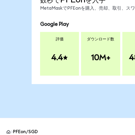
MetaMaskでPFEonを購入、売却、取引
Google Play
評価
ダウンロード数
4.4
10M+
4
PFEon/SGD