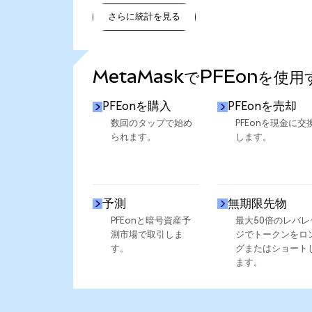
さらに統計を見る
さらに統計を見る
MetaMaskでPFEonを使
PFEonを購入
PFEonを売却
数回のタップで始め
PFEonを現金に交
られます。
します。
予測
無期限先物
PFEonと暗号資産予
最大50倍のレバレ
測市場で取引しま
ジでトークンをロ
す。
グまたはショート
ます。