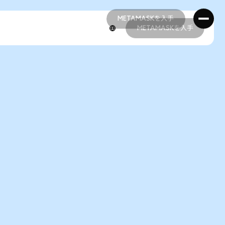
METAMASKを入手
METAMASKを入手
METAMASKを入手
METAMASKを入手