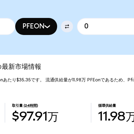
PFEON
ed)の最新市場情報
Eonあたり$35.35です。 流通供給量が11.98万 PFEonであるため、Pfizer 
取引量
(24時間)
循環供給量
$97.91万
11.98