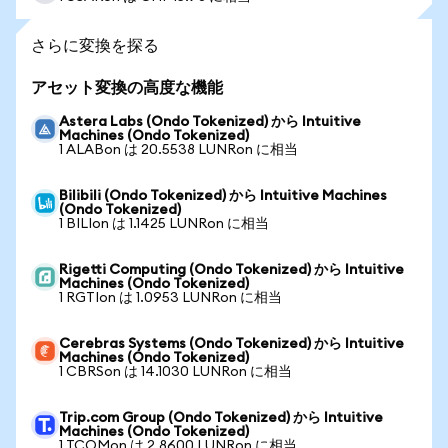
さらに変換を探る
アセット変換の高度な機能
Astera Labs (Ondo Tokenized) から Intuitive
Machines (Ondo Tokenized)
1 ALABon は 20.5538 LUNRon に相当
Bilibili (Ondo Tokenized) から Intuitive Machines
(Ondo Tokenized)
1 BILIon は 1.1425 LUNRon に相当
Rigetti Computing (Ondo Tokenized) から Intuitive
Machines (Ondo Tokenized)
1 RGTIon は 1.0953 LUNRon に相当
Cerebras Systems (Ondo Tokenized) から Intuitive
Machines (Ondo Tokenized)
1 CBRSon は 14.1030 LUNRon に相当
Trip.com Group (Ondo Tokenized) から Intuitive
Machines (Ondo Tokenized)
1 TCOMon は 2.8600 LUNRon に相当