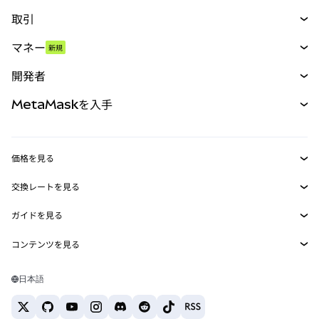
取引
スワップ
マネー
新規
予測
新規
購入
開発者
パーペチュアル
新規
カード
ドキュメントを表示
MetaMaskを入手
RWA
mUSD
新規
ダッシュボード
トランザクションシールド
収益化
Smart Accounts Kit
Agent Wallet
新規
価格を見る
埋め込みウォレット
Snaps
ビットコインの価格
交換レートを見る
MetaMask Connect
イーサリアムの価格
報酬
新規
BTC→USD
Solanaの価格
ガイドを見る
Snaps
セキュリティ
ETH→USD
BTCの購入
Shiba Inuの価格
USDT→INR
コンテンツを見る
Web3サービス
サポート
ETHの購入
Pepeの価格
ビットコインウォレット
BTC→USDT
SOLの購入
キャリア
Tetherの価格
Solanaウォレット
日本語
BTC→INR
PEPEの購入
お問い合わせ
USDCの価格
おすすめの暗号資産カード
ETH→USDT
USDTの購入