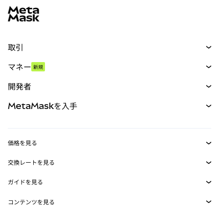
取引
スワップ
マネー
新規
予測
新規
購入
開発者
パーペチュアル
新規
カード
ドキュメントを表示
MetaMaskを入手
RWA
mUSD
新規
ダッシュボード
トランザクションシールド
収益化
Smart Accounts Kit
Agent Wallet
新規
価格を見る
埋め込みウォレット
Snaps
ビットコインの価格
交換レートを見る
MetaMask Connect
イーサリアムの価格
報酬
新規
BTC→USD
Solanaの価格
ガイドを見る
Snaps
セキュリティ
ETH→USD
BTCの購入
Shiba Inuの価格
USDT→INR
コンテンツを見る
Web3サービス
サポート
ETHの購入
Pepeの価格
ビットコインウォレット
BTC→USDT