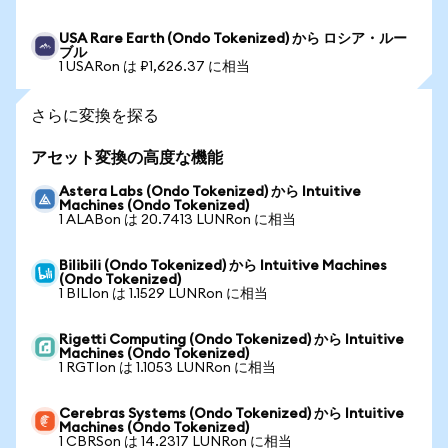
USA Rare Earth (Ondo Tokenized) から ロシア・ルー
ブル
1 USARon は ₽1,626.37 に相当
さらに変換を探る
アセット変換の高度な機能
Astera Labs (Ondo Tokenized) から Intuitive
Machines (Ondo Tokenized)
1 ALABon は 20.7413 LUNRon に相当
Bilibili (Ondo Tokenized) から Intuitive Machines
(Ondo Tokenized)
1 BILIon は 1.1529 LUNRon に相当
Rigetti Computing (Ondo Tokenized) から Intuitive
Machines (Ondo Tokenized)
1 RGTIon は 1.1053 LUNRon に相当
Cerebras Systems (Ondo Tokenized) から Intuitive
Machines (Ondo Tokenized)
1 CBRSon は 14.2317 LUNRon に相当