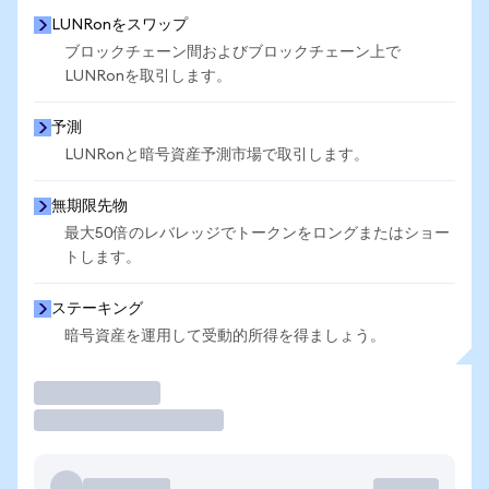
LUNRonをスワップ
ブロックチェーン間およびブロックチェーン上で
LUNRonを取引します。
予測
LUNRonと暗号資産予測市場で取引します。
無期限先物
最大50倍のレバレッジでトークンをロングまたはショー
トします。
ステーキング
暗号資産を運用して受動的所得を得ましょう。
取引