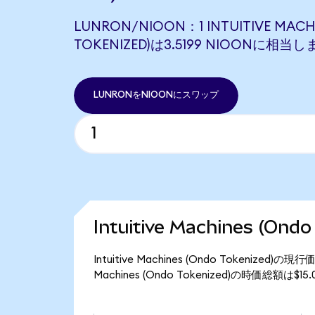
LUNRON/NIOON：1 INTUITIVE MACH
TOKENIZED)は3.5199 NIOONに相当し
LUNRONをNIOONにスワップ
Intuitive Machines (O
Intuitive Machines (Ondo Tokenize
Machines (Ondo Tokenized)の時価総額は$