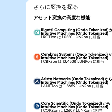
さらに変換を探る
アセット変換の高度な機能
Rigetti Computing (Ondo Tokenized)
Intuitive Machines (Ondo Tokenized)
1 RGTIon は 1.0220 LUNRon に相当
Cerebras Systems (Ondo Tokenized) 
Intuitive Machines (Ondo Tokenized)
1 CBRSon は 13.4538 LUNRon に相当
Arista Networks (Ondo Tokenized) か
Intuitive Machines (Ondo Tokenized)
1 ANETon は 11.3859 LUNRon に相当
Core Scientific (Ondo Tokenized) から
Intuitive Machines (Ondo Tokenized)
1 CORZon は 1.2609 LUNRon に相当