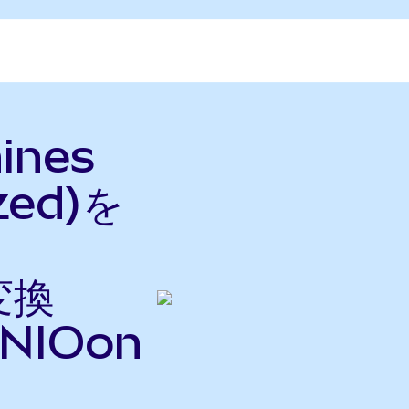
hines
zed)を
変換
NIOon