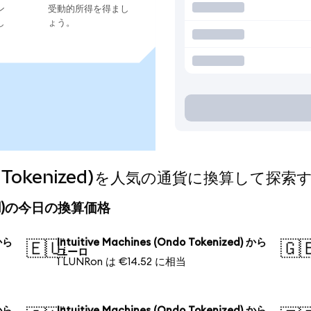
ン
受動的所得を得まし
し
ょう。
Ondo Tokenized)を人気の通貨に換算して探索
enized)の今日の換算価格
 から
Intuitive Machines (Ondo Tokenized) から
🇪🇺
🇬
ユーロ
1 LUNRon は €14.52 に相当
 から
Intuitive Machines (Ondo Tokenized) から