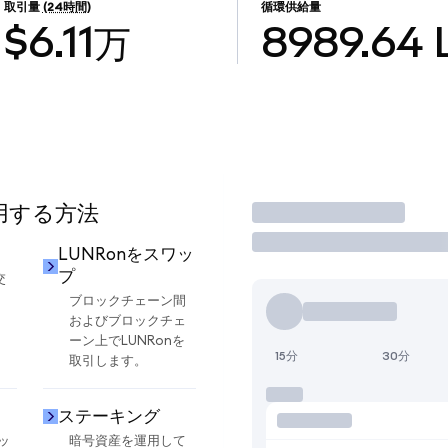
取引量
(24時間)
循環供給量
$6.11万
8989.64
使用する方法
取引
LUNRonをスワッ
プ
交
ブロックチェーン間
およびブロックチェ
ーン上でLUNRonを
15分
30分
取引します。
ステーキング
ッ
暗号資産を運用して