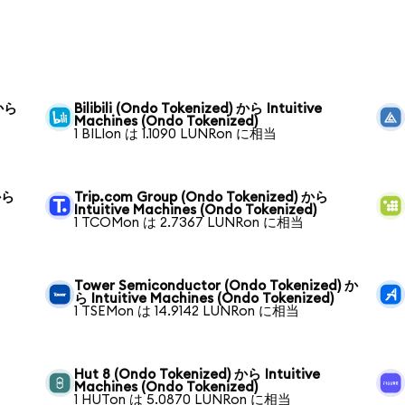
 から
Bilibili (Ondo Tokenized) から Intuitive
Machines (Ondo Tokenized)
1 BILIon は 1.1090 LUNRon に相当
から
Trip.com Group (Ondo Tokenized) から
Intuitive Machines (Ondo Tokenized)
1 TCOMon は 2.7367 LUNRon に相当
ら
Tower Semiconductor (Ondo Tokenized) か
ら Intuitive Machines (Ondo Tokenized)
1 TSEMon は 14.9142 LUNRon に相当
Hut 8 (Ondo Tokenized) から Intuitive
Machines (Ondo Tokenized)
1 HUTon は 5.0870 LUNRon に相当