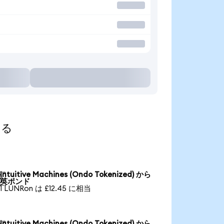
する
Intuitive Machines (Ondo Tokenized) から

英ポンド
1 LUNRon は £12.45 に相当
Intuitive Machines (Ondo Tokenized) から