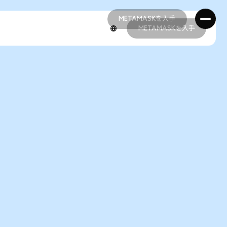
METAMASKを入手
METAMASKを入手
METAMASKを入手
METAMASKを入手