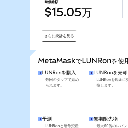
時価総額
$15.05万
さらに統計を見る
さらに統計を見る
MetaMaskでLUNRonを
LUNRonを購入
LUNRonを売却
数回のタップで始め
LUNRonを現金に
られます。
換します。
予測
無期限先物
LUNRonと暗号資産
最大50倍のレバレ