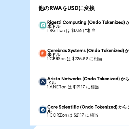
他のRWAをUSDに変換
Rigetti Computing (Ondo Tokenized)
米ドル
1 RGTIon は $17.16 に相当
Cerebras Systems (Ondo Tokenized) 
米ドル
1 CBRSon は $225.89 に相当
Arista Networks (Ondo Tokenized) か
ドル
1 ANETon は $191.17 に相当
Core Scientific (Ondo Tokenized) か
ル
1 CORZon は $21.17 に相当