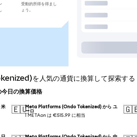
ン
受動的所得を得まし
し
ょう。
o Tokenized)を人気の通貨に換算して探索する
zed)の今日の換算価格
ら 米
Meta Platforms (Ondo Tokenized) から ユ
🇪🇺
🇬
ーロ
1 METAon は €515.99 に相当
ら 日
Meta Platforms (Ondo Tokenized) から 中