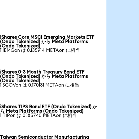
iShares Core MSCI Emerging Markets ETF
(Ondo Tokenized) から Meta Platforms
(Ondo Tokenized)
1 IEMGon は 0.135914 METAon に相当
iShares 0-3 Month Treasury Bond ETF
(Ondo Tokenized) から Meta Platforms
(Ondo Tokenized)
1 SGOVon は 0.170131 METAon に相当
iShares TIPS Bond ETF (Ondo Tokenized) か
ら Meta Platforms (Ondo Tokenized)
1 TIPon は 0.185740 METAon に相当
Taiwan Semiconductor Manufacturing