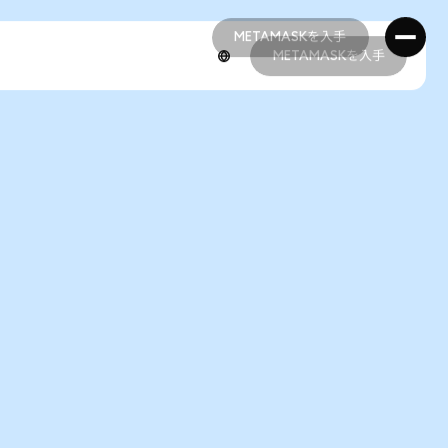
METAMASKを入手
METAMASKを入手
METAMASKを入手
METAMASKを入手