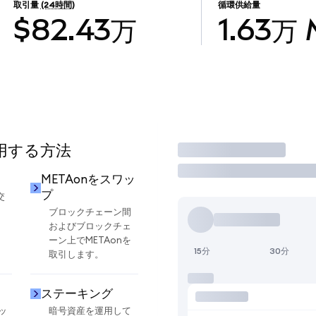
取引量
(24時間)
循環供給量
$82.43万
1.63万
使用する方法
取引
METAonをスワッ
プ
交
ブロックチェーン間
およびブロックチェ
ーン上でMETAonを
15分
30分
取引します。
ステーキング
ッ
暗号資産を運用して