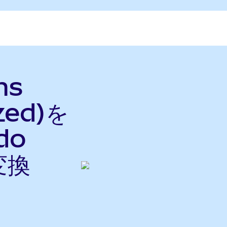
ms
zed)を
do
変換