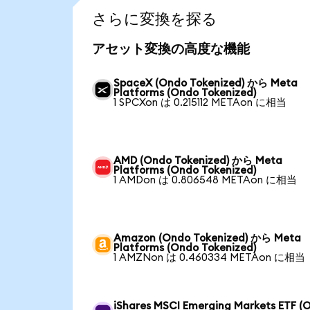
さらに変換を探る
アセット変換の高度な機能
SpaceX (Ondo Tokenized) から Meta
Platforms (Ondo Tokenized)
1 SPCXon は 0.215112 METAon に相当
AMD (Ondo Tokenized) から Meta
Platforms (Ondo Tokenized)
1 AMDon は 0.806548 METAon に相当
Amazon (Ondo Tokenized) から Meta
Platforms (Ondo Tokenized)
1 AMZNon は 0.460334 METAon に相当
iShares MSCI Emerging Markets ETF (