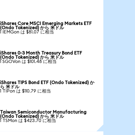
iShares Core MSCI Emerging Markets ETF
(Ondo Tokenized) から 米ドル
1 IEMGon は $81.07 に相当
iShares 0-3 Month Treasury Bond ETF
(Ondo Tokenized) から 米ドル
1 SGOVon は $101.48 に相当
iShares TIPS Bond ETF (Ondo Tokenized) か
ら 米ドル
1 TIPon は $110.79 に相当
Taiwan Semiconductor Manufacturing
(Ondo Tokenized) から 米ドル
1 TSMon は $423.70 に相当