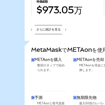
時価総額
$973.05万
さらに統計を見る
さらに統計を見る
MetaMaskでMETAonを
METAonを購入
METAonを売却
数回のタップで始め
METAonを現金に
られます。
換します。
予測
無期限先物
METAonと暗号資産
最大50倍のレバレ