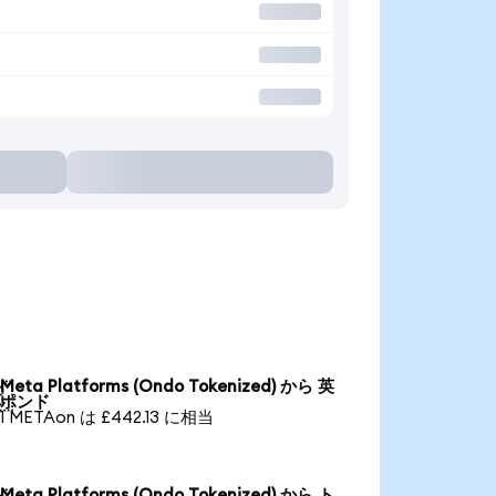
Meta Platforms (Ondo Tokenized) から 英

ポンド
1 METAon は £442.13 に相当
Meta Platforms (Ondo Tokenized) から ト