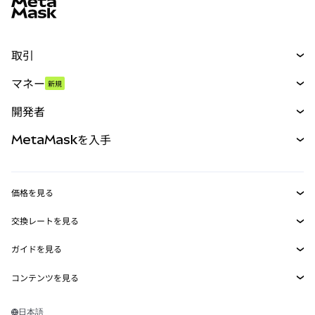
取引
スワップ
マネー
新規
予測
新規
購入
開発者
パーペチュアル
新規
カード
ドキュメントを表示
MetaMaskを入手
RWA
mUSD
新規
ダッシュボード
トランザクションシールド
収益化
Smart Accounts Kit
Agent Wallet
新規
価格を見る
埋め込みウォレット
Snaps
ビットコインの価格
交換レートを見る
MetaMask Connect
イーサリアムの価格
報酬
新規
BTC→USD
Solanaの価格
ガイドを見る
Snaps
セキュリティ
ETH→USD
BTCの購入
Shiba Inuの価格
USDT→INR
コンテンツを見る
Web3サービス
サポート
ETHの購入
Pepeの価格
ビットコインウォレット
BTC→USDT
SOLの購入
キャリア
Tetherの価格
Solanaウォレット
日本語