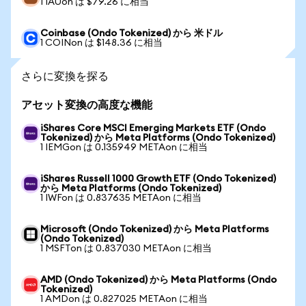
1 IAUon は $79.26 に相当
Coinbase (Ondo Tokenized) から 米ドル
1 COINon は $148.36 に相当
さらに変換を探る
アセット変換の高度な機能
iShares Core MSCI Emerging Markets ETF (Ondo
Tokenized) から Meta Platforms (Ondo Tokenized)
1 IEMGon は 0.135949 METAon に相当
iShares Russell 1000 Growth ETF (Ondo Tokenized)
から Meta Platforms (Ondo Tokenized)
1 IWFon は 0.837635 METAon に相当
Microsoft (Ondo Tokenized) から Meta Platforms
(Ondo Tokenized)
1 MSFTon は 0.837030 METAon に相当
AMD (Ondo Tokenized) から Meta Platforms (Ondo
Tokenized)
1 AMDon は 0.827025 METAon に相当