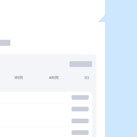
1時間
4時間
1日