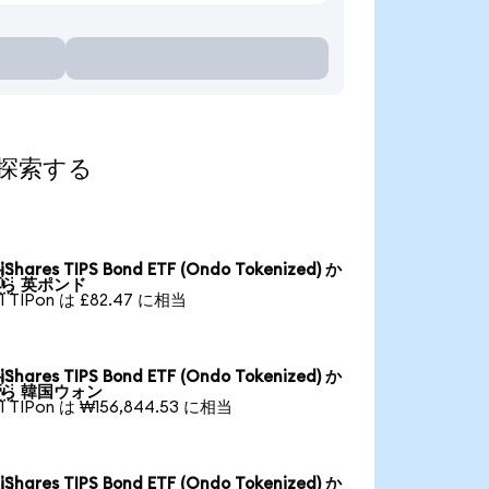
して探索する
iShares TIPS Bond ETF (Ondo Tokenized) か

ら 英ポンド
1 TIPon は £82.47 に相当
iShares TIPS Bond ETF (Ondo Tokenized) か

ら 韓国ウォン
1 TIPon は ₩156,844.53 に相当
iShares TIPS Bond ETF (Ondo Tokenized) か