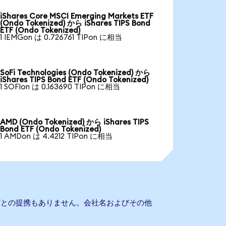
iShares Core MSCI Emerging Markets ETF
(Ondo Tokenized) から iShares TIPS Bond
ETF (Ondo Tokenized)
1 IEMGon は 0.726761 TIPon に相当
SoFi Technologies (Ondo Tokenized) から
iShares TIPS Bond ETF (Ondo Tokenized)
1 SOFIon は 0.163690 TIPon に相当
AMD (Ondo Tokenized) から iShares TIPS
Bond ETF (Ondo Tokenized)
1 AMDon は 4.4212 TIPon に相当
nd ETFとの提携もありません。会社名およびその他