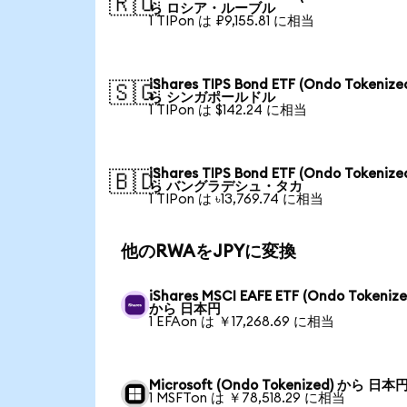
🇷🇺
ら ロシア・ルーブル
1 TIPon は ₽9,155.81 に相当
iShares TIPS Bond ETF (Ondo Tokenize
🇸🇬
ら シンガポールドル
1 TIPon は $142.24 に相当
iShares TIPS Bond ETF (Ondo Tokenize
🇧🇩
ら バングラデシュ・タカ
1 TIPon は ৳13,769.74 に相当
他のRWAをJPYに変換
iShares MSCI EAFE ETF (Ondo Tokenize
から 日本円
1 EFAon は ￥17,268.69 に相当
Microsoft (Ondo Tokenized) から 日本
1 MSFTon は ￥78,518.29 に相当