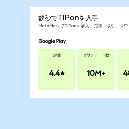
数秒でTIPonを入手
MetaMaskでTIPonを購入、売却、取引
Google Play
評価
ダウンロード数
4.4
10M+
4