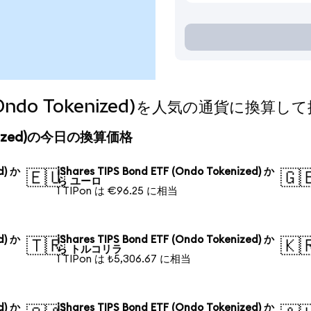
TF (Ondo Tokenized)を人気の通貨に換算
Tokenized)の今日の換算価格
d) か
iShares TIPS Bond ETF (Ondo Tokenized) か
🇪🇺
🇬
ら ユーロ
1 TIPon は €96.25 に相当
d) か
iShares TIPS Bond ETF (Ondo Tokenized) か
🇹🇷
🇰
ら トルコリラ
1 TIPon は ₺5,306.67 に相当
d) か
iShares TIPS Bond ETF (Ondo Tokenized) か