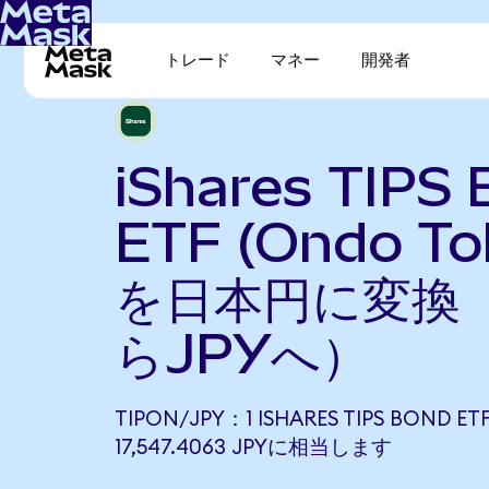
トレード
マネー
開発者
iShares TIPS
ETF (Ondo To
を日本円に変換（
らJPYへ）
TIPON/JPY：1 ISHARES TIPS BOND ET
17,547.4063 JPYに相当します