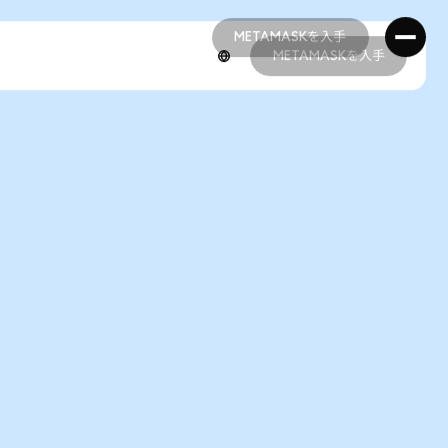
METAMASKを入手
METAMASKを入手
METAMASKを入手
METAMASKを入手