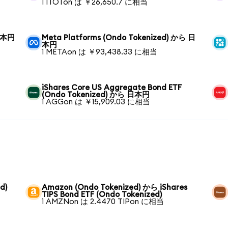
1 ITOTon は ￥26,650.7 に相当
 日本円
Meta Platforms (Ondo Tokenized) から 日
本円
1 METAon は ￥93,438.33 に相当
iShares Core US Aggregate Bond ETF
(Ondo Tokenized) から 日本円
1 AGGon は ￥15,909.03 に相当
d)
Amazon (Ondo Tokenized) から iShares
TIPS Bond ETF (Ondo Tokenized)
1 AMZNon は 2.4470 TIPon に相当