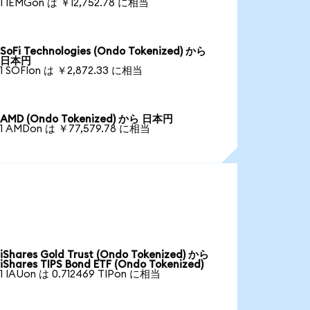
1 IEMGon は ￥12,752.78 に相当
SoFi Technologies (Ondo Tokenized) から
日本円
1 SOFIon は ￥2,872.33 に相当
AMD (Ondo Tokenized) から 日本円
1 AMDon は ￥77,579.78 に相当
iShares Gold Trust (Ondo Tokenized) から
iShares TIPS Bond ETF (Ondo Tokenized)
1 IAUon は 0.712469 TIPon に相当