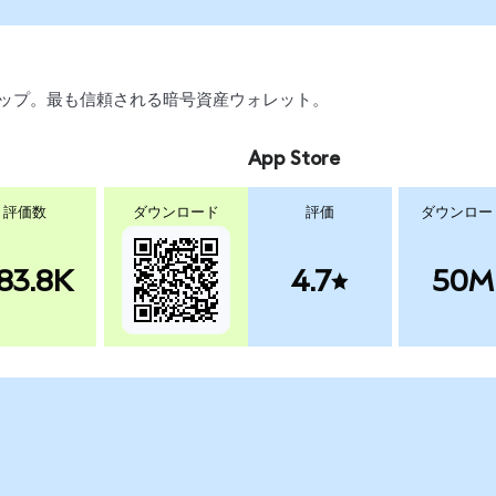
、スワップ。最も信頼される暗号資産ウォレット。
App Store
評価数
ダウンロード
評価
ダウンロー
83.8K
4.7
50M