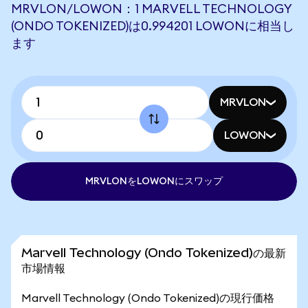
MRVLON/LOWON：1 MARVELL TECHNOLOGY
(ONDO TOKENIZED)は0.994201 LOWONに相当し
ます
MRVLON
LOWON
MRVLONをLOWONにスワップ
Marvell Technology (Ondo Tokenized)の最新
市場情報
Marvell Technology (Ondo Tokenized)の現行価格