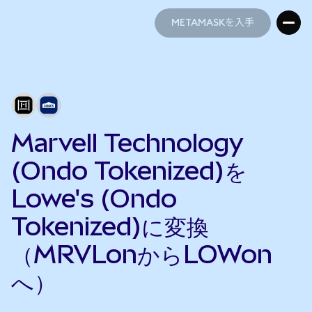
METAMASKを入手
METAMASKを入手
Marvell Technology
(Ondo Tokenized)を
Lowe's (Ondo
Tokenized)に変換
（MRVLonからLOWon
へ）