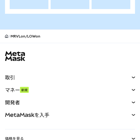
MRVLon/LOWon
MetaMaskサイトフッター
取引
スワップ
マネー
新規
予測
新規
購入
開発者
パーペチュアル
新規
カード
ドキュメントを表示
MetaMaskを入手
RWA
mUSD
新規
ダッシュボード
トランザクションシールド
収益化
Smart Accounts Kit
Agent Wallet
新規
価格を見る