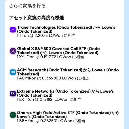
さらに変換を探る
アセット変換の高度な機能
Trane Technologies (Ondo Tokenized) から Lowe's
(Ondo Tokenized)
1 TTon は 2.2075 LOWon に相当
Global X S&P 500 Covered Call ETF (Ondo
Tokenized) から Lowe's (Ondo Tokenized)
1 XYLDon は 0.191772 LOWon に相当
ACM Research (Ondo Tokenized) から Lowe's (Ondo
Tokenized)
1 ACMRon は 0.369800 LOWon に相当
Extreme Networks (Ondo Tokenized) から Lowe's
(Ondo Tokenized)
1 EXTRon は 0.121821 LOWon に相当
iShares High Yield Active ETF (Ondo Tokenized) から
Lowe's (Ondo Tokenized)
1 BRHYon は 0.232501 LOWon に相当