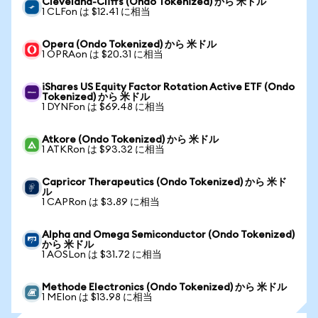
Cleveland-Cliffs (Ondo Tokenized) から 米ドル
1 CLFon は $12.41 に相当
Opera (Ondo Tokenized) から 米ドル
1 OPRAon は $20.31 に相当
iShares US Equity Factor Rotation Active ETF (Ondo
Tokenized) から 米ドル
1 DYNFon は $69.48 に相当
Atkore (Ondo Tokenized) から 米ドル
1 ATKRon は $93.32 に相当
Capricor Therapeutics (Ondo Tokenized) から 米ド
ル
1 CAPRon は $3.89 に相当
Alpha and Omega Semiconductor (Ondo Tokenized)
から 米ドル
1 AOSLon は $31.72 に相当
Methode Electronics (Ondo Tokenized) から 米ドル
1 MEIon は $13.98 に相当