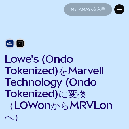
METAMASKを入手
METAMASKを入手
Lowe's (Ondo
Tokenized)をMarvell
Technology (Ondo
Tokenized)に変換
（LOWonからMRVLon
へ）