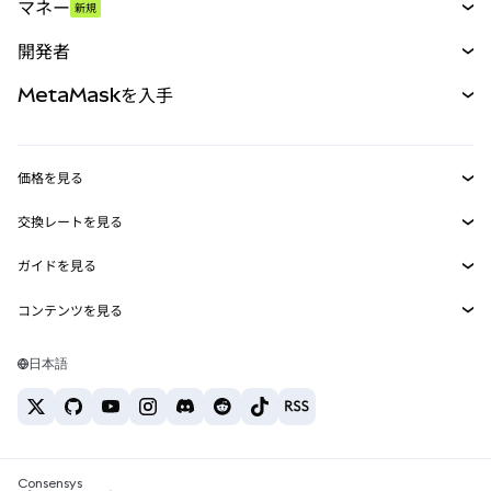
マネー
新規
予測
新規
購入
開発者
パーペチュアル
新規
カード
ドキュメントを表示
MetaMaskを入手
RWA
mUSD
新規
ダッシュボード
トランザクションシールド
収益化
Smart Accounts Kit
Agent Wallet
新規
価格を見る
埋め込みウォレット
Snaps
ビットコインの価格
交換レートを見る
MetaMask Connect
イーサリアムの価格
報酬
新規
BTC→USD
Solanaの価格
ガイドを見る
Snaps
セキュリティ
ETH→USD
BTCの購入
Shiba Inuの価格
USDT→INR
コンテンツを見る
Web3サービス
サポート
ETHの購入
Pepeの価格
ビットコインウォレット
BTC→USDT
SOLの購入
キャリア
Tetherの価格
Solanaウォレット
日本語
BTC→INR
PEPEの購入
お問い合わせ
USDCの価格
おすすめの暗号資産カード
ETH→USDT
USDTの購入
Chanlinkの価格
おすすめのモバイル暗号資産ウォレット
USDT→PHP
USDCの購入
Polymarketとは？
BTC→EUR
SHIBの購入
Consensys