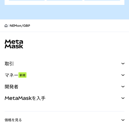
NEMon/GBP
MetaMaskサイトフッター
取引
スワップ
マネー
新規
予測
新規
購入
開発者
パーペチュアル
新規
カード
ドキュメントを表示
MetaMaskを入手
RWA
mUSD
新規
ダッシュボード
トランザクションシールド
収益化
Smart Accounts Kit
Agent Wallet
新規
価格を見る
埋め込みウォレット
Snaps
ビットコインの価格