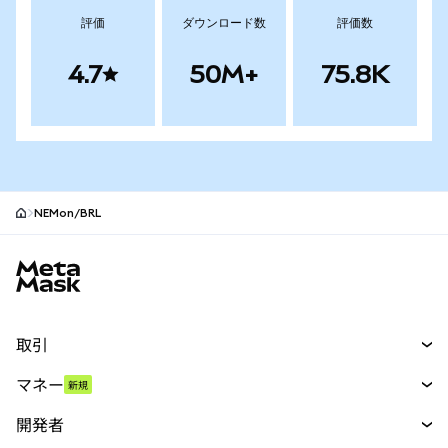
評価
ダウンロード数
評価数
4.7
50M+
75.8K
NEMon/BRL
MetaMaskサイトフッター
取引
スワップ
マネー
新規
予測
新規
購入
開発者
パーペチュアル
新規
カード
ドキュメントを表示