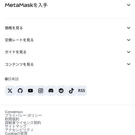
MetaMaskを入手
RWA
mUSD
新規
ダッシュボード
トランザクションシールド
収益化
Smart Accounts Kit
Agent Wallet
新規
価格を見る
埋め込みウォレット
Snaps
ビットコインの価格
交換レートを見る
MetaMask Connect
イーサリアムの価格
報酬
新規
BTC→USD
Solanaの価格
ガイドを見る
Snaps
セキュリティ
ETH→USD
BTCの購入
Shiba Inuの価格
USDT→INR
コンテンツを見る
Web3サービス
サポート
ETHの購入
Pepeの価格
ビットコインウォレット
BTC→USDT
SOLの購入
キャリア
Tetherの価格
Solanaウォレット
日本語
BTC→INR
PEPEの購入
お問い合わせ
USDCの価格
おすすめの暗号資産カード
ETH→USDT
USDTの購入
Chanlinkの価格
おすすめのモバイル暗号資産ウォレット
USDT→PHP
USDCの購入
Polymarketとは？
BTC→EUR
SHIBの購入
Consensys
税制関連ニュース
プライバシー ポリシー
利用規約
BNBの購入
貢献者ライセンス契約
暗号資産の購入方法は？
サイトマップ
アクセシビリティ
ビットコインを売るには？
Cookieの管理