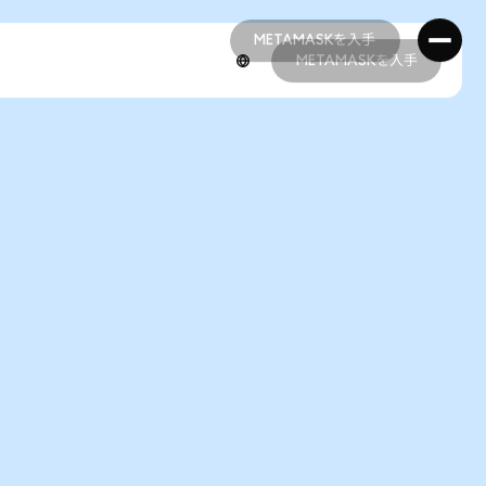
METAMASKを入手
METAMASKを入手
METAMASKを入手
METAMASKを入手