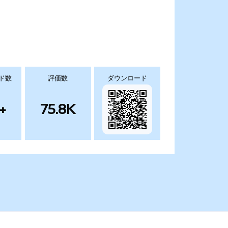
ド数
評価数
ダウンロード
+
75.8K