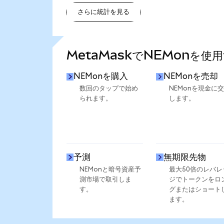
さらに統計を見る
さらに統計を見る
MetaMaskでNEMonを使
NEMonを購入
NEMonを売却
数回のタップで始め
NEMonを現金に
られます。
します。
予測
無期限先物
NEMonと暗号資産予
最大50倍のレバレ
測市場で取引しま
ジでトークンをロ
す。
グまたはショート
ます。