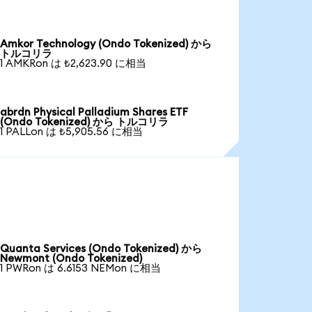
Amkor Technology (Ondo Tokenized) から
トルコリラ
1 AMKRon は ₺2,623.90 に相当
abrdn Physical Palladium Shares ETF
(Ondo Tokenized) から トルコリラ
1 PALLon は ₺5,905.56 に相当
Quanta Services (Ondo Tokenized) から
Newmont (Ondo Tokenized)
1 PWRon は 6.6153 NEMon に相当