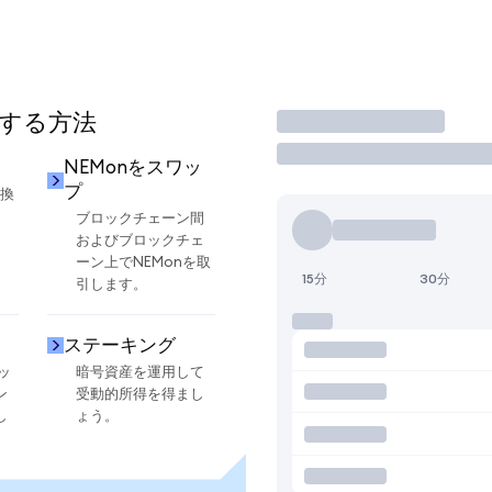
用する方法
取引
NEMonをスワッ
プ
交換
ブロックチェーン間
およびブロックチェ
ーン上でNEMonを取
15分
30分
引します。
ステーキング
ッ
暗号資産を運用して
ン
受動的所得を得まし
し
ょう。