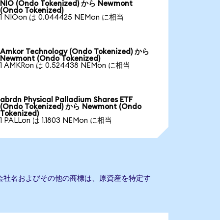
NIO (Ondo Tokenized) から Newmont
(Ondo Tokenized)
1 NIOon は 0.044425 NEMon に相当
Amkor Technology (Ondo Tokenized) から
Newmont (Ondo Tokenized)
1 AMKRon は 0.524438 NEMon に相当
abrdn Physical Palladium Shares ETF
(Ondo Tokenized) から Newmont (Ondo
Tokenized)
1 PALLon は 1.1803 NEMon に相当
。会社名およびその他の商標は、原資産を特定す