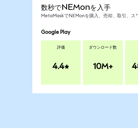
数秒でNEMonを入手
MetaMaskでNEMonを購入、売却、取引
Google Play
評価
ダウンロード数
4.4
10M+
4