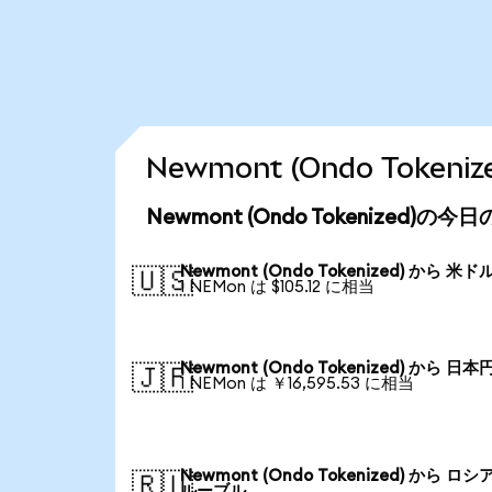
Newmont (Ondo Tok
Newmont (Ondo Tokenized)の
Newmont (Ondo Tokenized) から 米ド
🇺🇸
1 NEMon は $105.12 に相当
Newmont (Ondo Tokenized) から 日本
🇯🇵
1 NEMon は ￥16,595.53 に相当
Newmont (Ondo Tokenized) から ロシ
🇷🇺
ルーブル