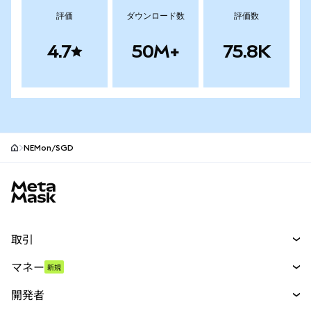
評価
ダウンロード数
評価数
4.7
50M+
75.8K
NEMon/SGD
MetaMaskサイトフッター
取引
スワップ
マネー
新規
予測
新規
購入
開発者
パーペチュアル
新規
カード
ドキュメントを表示