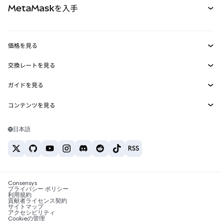
MetaMaskを入手
RWA
mUSD
新規
ダッシュボード
トランザクションシールド
収益化
Smart Accounts Kit
Agent Wallet
新規
価格を見る
埋め込みウォレット
Snaps
ビットコインの価格
交換レートを見る
MetaMask Connect
イーサリアムの価格
報酬
新規
BTC→USD
Solanaの価格
ガイドを見る
Snaps
セキュリティ
ETH→USD
BTCの購入
Shiba Inuの価格
USDT→INR
コンテンツを見る
Web3サービス
サポート
ETHの購入
Pepeの価格
ビットコインウォレット
BTC→USDT
SOLの購入
キャリア
Tetherの価格
Solanaウォレット
日本語
BTC→INR
PEPEの購入
お問い合わせ
USDCの価格
おすすめの暗号資産カード
ETH→USDT
USDTの購入
Chanlinkの価格
おすすめのモバイル暗号資産ウォレット
USDT→PHP
USDCの購入
Polymarketとは？
BTC→EUR
SHIBの購入
Consensys
税制関連ニュース
プライバシー ポリシー
利用規約
BNBの購入
貢献者ライセンス契約
暗号資産の購入方法は？
サイトマップ
アクセシビリティ
ビットコインを売るには？
Cookieの管理