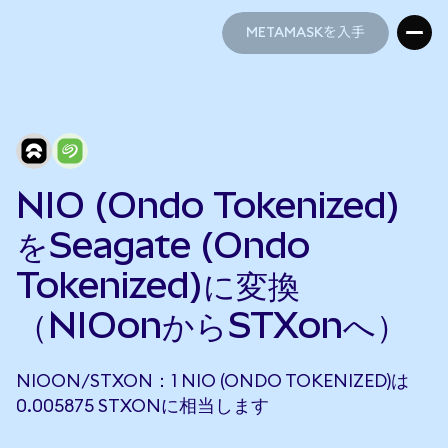
METAMASKを入手
METAMASKを入手
NIO (Ondo Tokenized)
をSeagate (Ondo
Tokenized)に変換
（NIOonからSTXonへ）
NIOON/STXON：1 NIO (ONDO TOKENIZED)は
0.005875 STXONに相当します