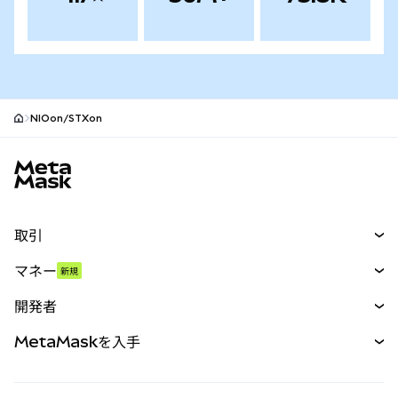
NIOon/STXon
MetaMaskサイトフッター
取引
スワップ
マネー
新規
予測
新規
購入
開発者
パーペチュアル
新規
カード
ドキュメントを表示
MetaMaskを入手
RWA
mUSD
新規
ダッシュボード
トランザクションシールド
収益化
Smart Accounts Kit
Agent Wallet
新規