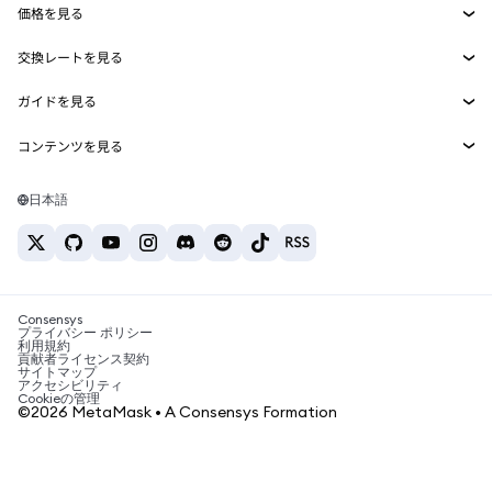
価格を見る
埋め込みウォレット
Snaps
ビットコインの価格
交換レートを見る
MetaMask Connect
イーサリアムの価格
報酬
新規
BTC→USD
Solanaの価格
ガイドを見る
Snaps
セキュリティ
ETH→USD
BTCの購入
Shiba Inuの価格
USDT→INR
コンテンツを見る
Web3サービス
サポート
ETHの購入
Pepeの価格
ビットコインウォレット
BTC→USDT
SOLの購入
キャリア
Tetherの価格
Solanaウォレット
日本語
BTC→INR
PEPEの購入
お問い合わせ
USDCの価格
おすすめの暗号資産カード
ETH→USDT
USDTの購入
Chanlinkの価格
おすすめのモバイル暗号資産ウォレット
USDT→PHP
USDCの購入
Polymarketとは？
BTC→EUR
SHIBの購入
Consensys
税制関連ニュース
プライバシー ポリシー
利用規約
BNBの購入
貢献者ライセンス契約
暗号資産の購入方法は？
サイトマップ
アクセシビリティ
ビットコインを売るには？
Cookieの管理
©2026 MetaMask • A Consensys Formation