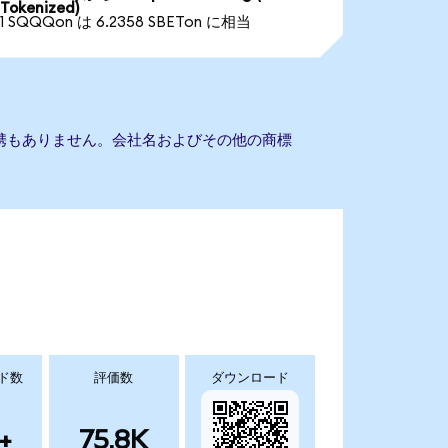
Tokenized)
1 SQQQon は 6.2358 SBETon に相当
ngとの提携もありません。会社名およびその他の商標
ド数
評価数
ダウンロード
+
75.8K