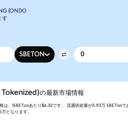
NG (ONDO
します
SBETON
do Tokenized)の最新市場情報
)の現行価格は、1SBETonあたり$6.32です。 流通供給量が5.93万 SBETonで
7.45万となります。