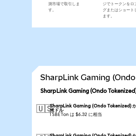
測市場で取引しま
ジでトークンをロ
す。
グまたはショート
ます。
SharpLink Gaming (O
SharpLink Gaming (Ondo Toke
SharpLink Gaming (Ondo Tokenized)
🇺🇸
米ドル
1 SBETon は $6.32 に相当
SharpLink Gaming (Ondo Tokenized)