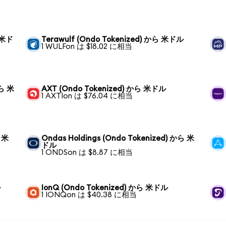
ら 米ド
Terawulf (Ondo Tokenized) から 米ドル
1 WULFon は $18.02 に相当
から 米
AXT (Ondo Tokenized) から 米ドル
1 AXTIon は $76.04 に相当
ら 米
Ondas Holdings (Ondo Tokenized) から 米
ドル
1 ONDSon は $8.87 に相当
ル
IonQ (Ondo Tokenized) から 米ドル
1 IONQon は $40.38 に相当