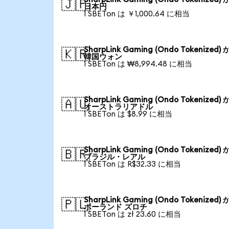
🇯🇵
日本円
1 SBETon は ￥1,000.64 に相当
SharpLink Gaming (Ondo Tokenized)
🇰🇷
韓国ウォン
1 SBETon は ₩8,994.48 に相当
SharpLink Gaming (Ondo Tokenized)
🇦🇺
オーストラリアドル
1 SBETon は $8.99 に相当
SharpLink Gaming (Ondo Tokenized)
🇧🇷
ブラジル・レアル
1 SBETon は R$32.33 に相当
SharpLink Gaming (Ondo Tokenized)
🇵🇱
ポーランド ズロチ
1 SBETon は zł 23.60 に相当