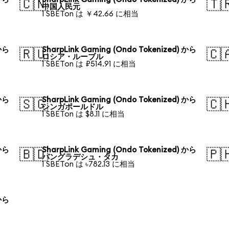
🇨🇳
🇹
中国人民元
1 SBETon は ￥42.66 に相当
 から
SharpLink Gaming (Ondo Tokenized) から
🇷🇺
🇨
ロシア・ルーブル
1 SBETon は ₽514.91 に相当
 から
SharpLink Gaming (Ondo Tokenized) から
🇸🇬
🇨
シンガポールドル
1 SBETon は $8.11 に相当
 から
SharpLink Gaming (Ondo Tokenized) から
🇧🇩
🇵
バングラデシュ・タカ
1 SBETon は ৳782.13 に相当
 から