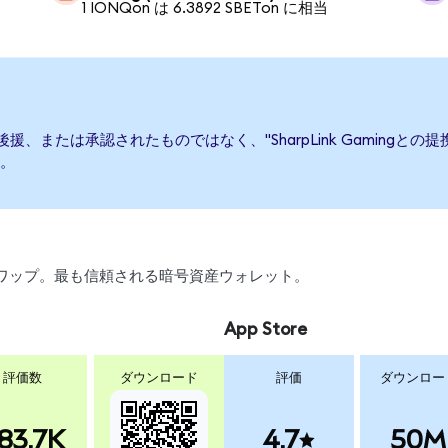
1 IONQon は 6.3892 SBETon に相当
発行、後援、または承認されたものではなく、"SharpLink Gami
。
引、スワップ。最も信頼される暗号資産ウォレット。
App Store
評価数
ダウンロード
評価
ダウンロー
83.7K
4.7
50M