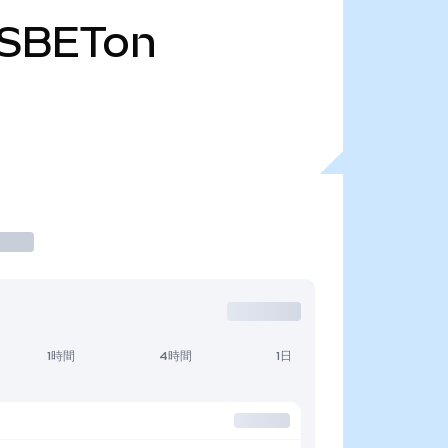
SBETon
1時間
4時間
1日