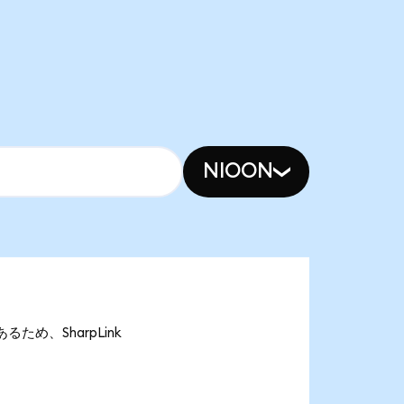
NIOON
あるため、SharpLink