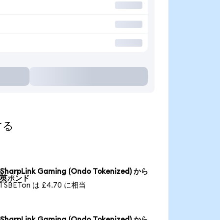
する
SharpLink Gaming (Ondo Tokenized) から

英ポンド
1 SBETon は £4.70 に相当
SharpLink Gaming (Ondo Tokenized) から