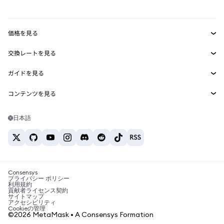
mUSD
新規
ダッシュボード
トランザクションシールド
収益化
Smart Accounts Kit
Agent Wallet
新規
価格を見る
埋め込みウォレット
Snaps
ビットコインの価格
交換レートを見る
MetaMask Connect
イーサリアムの価格
報酬
新規
BTC→USD
Solanaの価格
ガイドを見る
Snaps
セキュリティ
ETH→USD
BTCの購入
Shiba Inuの価格
USDT→INR
コンテンツを見る
Web3サービス
サポート
ETHの購入
Pepeの価格
ビットコインウォレット
BTC→USDT
SOLの購入
キャリア
Tetherの価格
Solanaウォレット
日本語
BTC→INR
PEPEの購入
お問い合わせ
USDCの価格
おすすめの暗号資産カード
ETH→USDT
USDTの購入
Chanlinkの価格
おすすめのモバイル暗号資産ウォレット
USDT→PHP
USDCの購入
Polymarketとは？
BTC→EUR
SHIBの購入
Consensys
税制関連ニュース
プライバシー ポリシー
利用規約
BNBの購入
貢献者ライセンス契約
暗号資産の購入方法は？
サイトマップ
アクセシビリティ
ビットコインを売るには？
Cookieの管理
©2026 MetaMask • A Consensys Formation