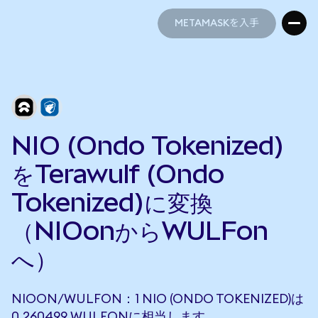
METAMASKを入手
METAMASKを入手
NIO (Ondo Tokenized)
をTerawulf (Ondo
Tokenized)に変換
（NIOonからWULFon
へ）
NIOON/WULFON：1 NIO (ONDO TOKENIZED)は
0.260499 WULFONに相当します