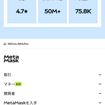
4.7
50M+
75.8K
NIOon/WULFon
MetaMaskサイトフッター
取引
スワップ
マネー
新規
予測
新規
購入
開発者
パーペチュアル
新規
カード
ドキュメントを表示
MetaMaskを入手
RWA