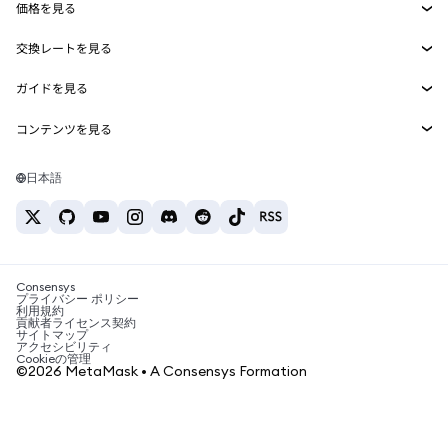
価格を見る
埋め込みウォレット
Snaps
ビットコインの価格
交換レートを見る
MetaMask Connect
イーサリアムの価格
報酬
新規
BTC→USD
Solanaの価格
ガイドを見る
Snaps
セキュリティ
ETH→USD
BTCの購入
Shiba Inuの価格
USDT→INR
コンテンツを見る
Web3サービス
サポート
ETHの購入
Pepeの価格
ビットコインウォレット
BTC→USDT
SOLの購入
キャリア
Tetherの価格
Solanaウォレット
日本語
BTC→INR
PEPEの購入
お問い合わせ
USDCの価格
おすすめの暗号資産カード
ETH→USDT
USDTの購入
Chanlinkの価格
おすすめのモバイル暗号資産ウォレット
USDT→PHP
USDCの購入
Polymarketとは？
BTC→EUR
SHIBの購入
Consensys
税制関連ニュース
プライバシー ポリシー
利用規約
BNBの購入
貢献者ライセンス契約
暗号資産の購入方法は？
サイトマップ
アクセシビリティ
ビットコインを売るには？
Cookieの管理
©2026 MetaMask • A Consensys Formation