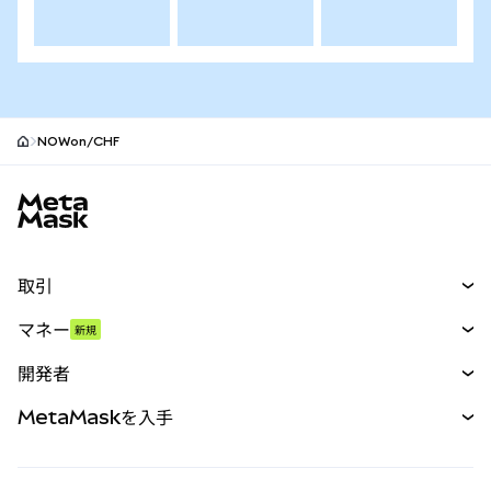
NOWon/CHF
MetaMaskサイトフッター
取引
スワップ
マネー
新規
予測
新規
購入
開発者
パーペチュアル
新規
カード
ドキュメントを表示
MetaMaskを入手
RWA
mUSD
新規
ダッシュボード
トランザクションシールド
収益化
Smart Accounts Kit
Agent Wallet
新規