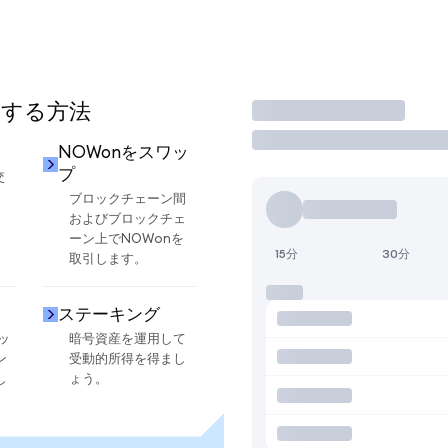
用する方法
取引
NOWonをスワッ
プ
交
ブロックチェーン間
およびブロックチェ
ーン上でNOWonを
15分
30分
取引します。
ステーキング
ッ
暗号資産を運用して
ン
受動的所得を得まし
し
ょう。