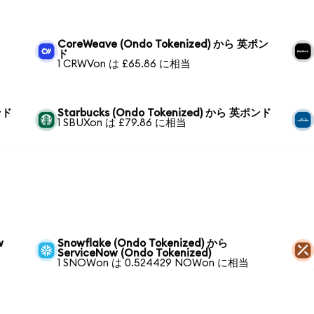
CoreWeave (Ondo Tokenized) から 英ポン
ド
1 CRWVon は £65.86 に相当
ンド
Starbucks (Ondo Tokenized) から 英ポンド
1 SBUXon は £79.86 に相当
w
Snowflake (Ondo Tokenized) から
ServiceNow (Ondo Tokenized)
1 SNOWon は 0.524429 NOWon に相当