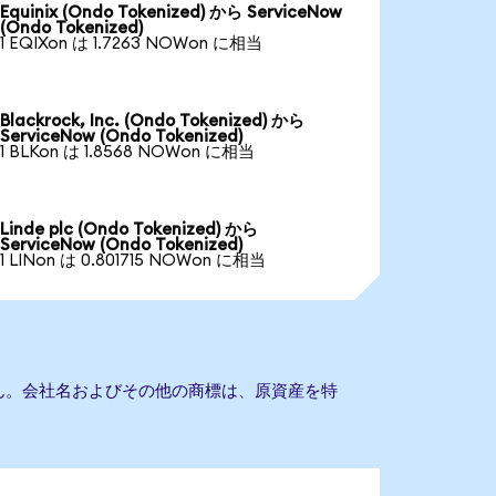
Equinix (Ondo Tokenized) から ServiceNow
(Ondo Tokenized)
1 EQIXon は 1.7263 NOWon に相当
Blackrock, Inc. (Ondo Tokenized) から
ServiceNow (Ondo Tokenized)
1 BLKon は 1.8568 NOWon に相当
Linde plc (Ondo Tokenized) から
ServiceNow (Ondo Tokenized)
1 LINon は 0.801715 NOWon に相当
ません。会社名およびその他の商標は、原資産を特