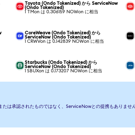
ら
Toyota (Ondo Tokenized) から ServiceNow
(Ondo Tokenized)
1 TMon は 0.306159 NOWon に相当
w
CoreWeave (Ondo Tokenized) から
ServiceNow (Ondo Tokenized)
1 CRWVon は 0.142839 NOWon に相当
Starbucks (Ondo Tokenized) から
ServiceNow (Ondo Tokenized)
1 SBUXon は 0.173207 NOWon に相当
援、または承認されたものではなく、ServiceNowとの提携もあり