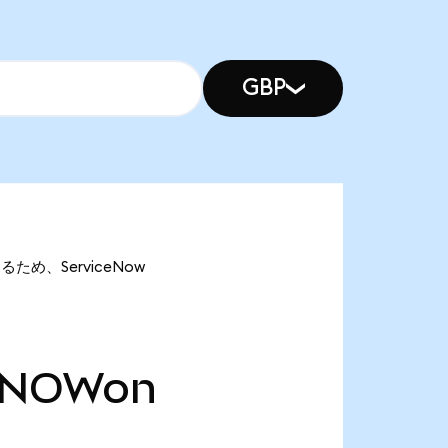
GBP
あるため、ServiceNow
NOWon