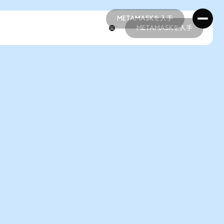
METAMASKを入手
METAMASKを入手
METAMASKを入手
METAMASKを入手