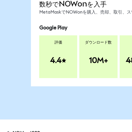
数秒でNOWonを入手
MetaMaskでNOWonを購入、売却、取引
Google Play
評価
ダウンロード数
4.4
10M+
4