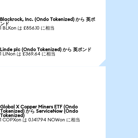
Blackrock, Inc. (Ondo Tokenized) から 英ポ
ンド
1 BLKon は £856.10 に相当
Linde plc (Ondo Tokenized) から 英ポンド
1 LINon は £369.64 に相当
Global X Copper Miners ETF (Ondo
Tokenized) から ServiceNow (Ondo
Tokenized)
1 COPXon は 0.141794 NOWon に相当