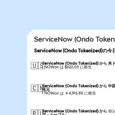
ServiceNow (Ondo T
ServiceNow (Ondo Tokenized
ServiceNow (Ondo Tokenized) から 
🇺🇸
1 NOWon は $622.03 に相当
ServiceNow (Ondo Tokenized) から 
🇨🇳
民元
1 NOWon は ￥4,196.85 に相当
ServiceNow (Ondo Tokenized) から ロ
🇷🇺
ア・ルーブル