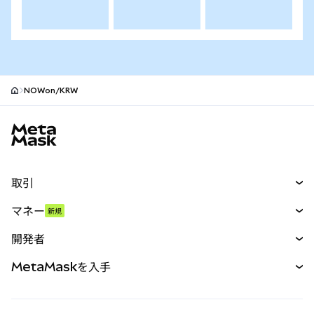
NOWon/KRW
MetaMaskサイトフッター
取引
スワップ
マネー
新規
予測
新規
購入
開発者
パーペチュアル
新規
カード
ドキュメントを表示
MetaMaskを入手
RWA
mUSD
新規
ダッシュボード
トランザクションシールド
収益化
Smart Accounts Kit
Agent Wallet
新規