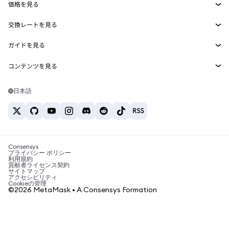
価格を見る
埋め込みウォレット
Snaps
ビットコインの価格
交換レートを見る
MetaMask Connect
イーサリアムの価格
報酬
新規
BTC→USD
Solanaの価格
ガイドを見る
Snaps
セキュリティ
ETH→USD
BTCの購入
Shiba Inuの価格
USDT→INR
コンテンツを見る
Web3サービス
サポート
ETHの購入
Pepeの価格
ビットコインウォレット
BTC→USDT
SOLの購入
キャリア
Tetherの価格
Solanaウォレット
日本語
BTC→INR
PEPEの購入
お問い合わせ
USDCの価格
おすすめの暗号資産カード
ETH→USDT
USDTの購入
Chanlinkの価格
おすすめのモバイル暗号資産ウォレット
USDT→PHP
USDCの購入
Polymarketとは？
BTC→EUR
SHIBの購入
Consensys
税制関連ニュース
プライバシー ポリシー
利用規約
BNBの購入
貢献者ライセンス契約
暗号資産の購入方法は？
サイトマップ
アクセシビリティ
ビットコインを売るには？
Cookieの管理
©2026 MetaMask • A Consensys Formation