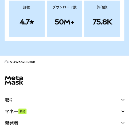
評価
ダウンロード数
評価数
4.7
50M+
75.8K
NOWon/PBRon
MetaMaskサイトフッター
取引
スワップ
マネー
新規
予測
新規
購入
開発者
パーペチュアル
新規
カード
ドキュメントを表示