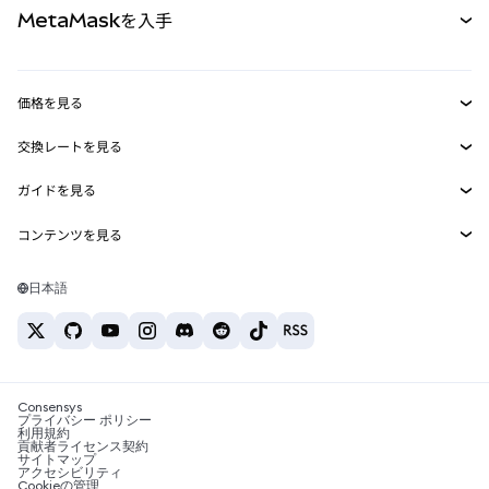
MetaMaskを入手
RWA
mUSD
新規
ダッシュボード
トランザクションシールド
収益化
Smart Accounts Kit
Agent Wallet
新規
価格を見る
埋め込みウォレット
Snaps
ビットコインの価格
交換レートを見る
MetaMask Connect
イーサリアムの価格
報酬
新規
BTC→USD
Solanaの価格
ガイドを見る
Snaps
セキュリティ
ETH→USD
BTCの購入
Shiba Inuの価格
USDT→INR
コンテンツを見る
Web3サービス
サポート
ETHの購入
Pepeの価格
ビットコインウォレット
BTC→USDT
SOLの購入
キャリア
Tetherの価格
Solanaウォレット
日本語
BTC→INR
PEPEの購入
お問い合わせ
USDCの価格
おすすめの暗号資産カード
ETH→USDT
USDTの購入
Chanlinkの価格
おすすめのモバイル暗号資産ウォレット
USDT→PHP
USDCの購入
Polymarketとは？
BTC→EUR
SHIBの購入
Consensys
税制関連ニュース
プライバシー ポリシー
利用規約
BNBの購入
貢献者ライセンス契約
暗号資産の購入方法は？
サイトマップ
アクセシビリティ
ビットコインを売るには？
Cookieの管理