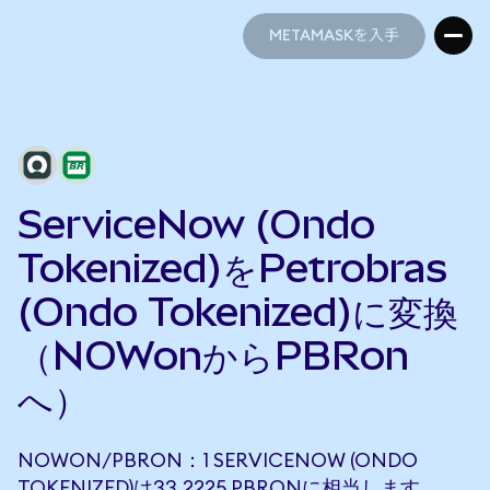
METAMASKを入手
METAMASKを入手
ServiceNow (Ondo
Tokenized)をPetrobras
(Ondo Tokenized)に変換
（NOWonからPBRon
へ）
NOWON/PBRON：1 SERVICENOW (ONDO
TOKENIZED)は33.2225 PBRONに相当します