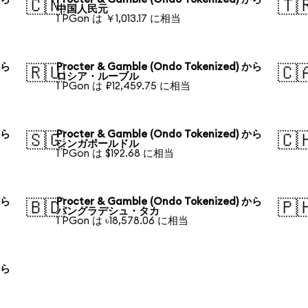
🇨🇳
🇹
中国人民元
1 PGon は ￥1,013.17 に相当
から
Procter & Gamble (Ondo Tokenized) から
🇷🇺
🇨
ロシア・ルーブル
1 PGon は ₽12,459.75 に相当
から
Procter & Gamble (Ondo Tokenized) から
🇸🇬
🇨
シンガポールドル
1 PGon は $192.68 に相当
から
Procter & Gamble (Ondo Tokenized) から
🇧🇩
🇵
バングラデシュ・タカ
1 PGon は ৳18,578.06 に相当
から