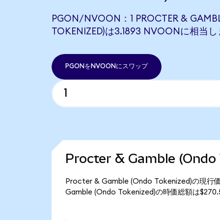
PGON/NVOON：1 PROCTER & GAMBL
TOKENIZED)は3.1893 NVOONに相当
PGONをNVOONにスワップ
Procter & Gamble (On
Procter & Gamble (Ondo Tokenized
Gamble (Ondo Tokenized)の時価総額は$2