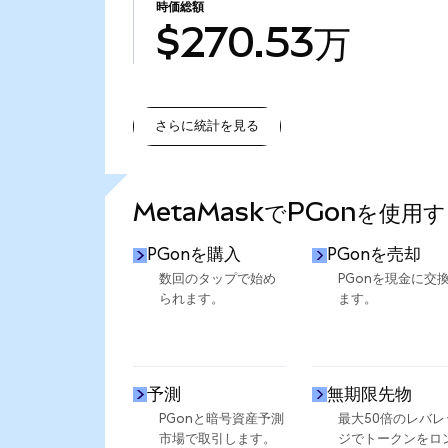
時価総額
$270.53万
さらに統計を見る
さらに統計を見る
MetaMaskでPGonを使用
PGonを購入
PGonを売却
数回のタップで始め
PGonを現金に交
られます。
ます。
予測
無期限先物
PGonと暗号資産予測
最大50倍のレバレ
市場で取引します。
ジでトークンをロ