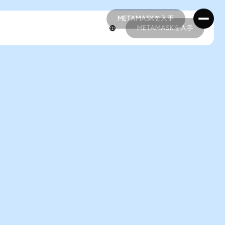
METAMASKを入手
METAMASKを入手
METAMASKを入手
METAMASKを入手