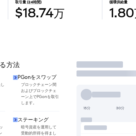
取引量
(24時間)
循環供給量
$18.74万
1.8
する方法
取引
PGonをスワップ
換し
ブロックチェーン間
およびブロックチェ
ーン上でPGonを取引
します。
15分
30分
ステーキング
ッ
暗号資産を運用して
ン
受動的所得を得まし