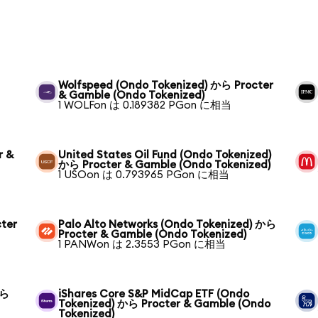
Wolfspeed (Ondo Tokenized) から Procter
& Gamble (Ondo Tokenized)
1 WOLFon は 0.189382 PGon に相当
r &
United States Oil Fund (Ondo Tokenized)
から Procter & Gamble (Ondo Tokenized)
1 USOon は 0.793965 PGon に相当
ter
Palo Alto Networks (Ondo Tokenized) から
Procter & Gamble (Ondo Tokenized)
1 PANWon は 2.3553 PGon に相当
から
iShares Core S&P MidCap ETF (Ondo
Tokenized) から Procter & Gamble (Ondo
Tokenized)