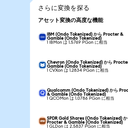
さらに変換を探る
アセット変換の高度な機能
IBM (Ondo Tokenized) から Procter &
Gamble (Ondo Tokenized)
1 IBMon は 1.5769 PGon に相当
Chevron (Ondo Tokenized) から Procte
Gamble (Ondo Tokenized)
1 CVXon は 1.2834 PGon に相当
Qualcomm (Ondo Tokenized) から Proc
& Gamble (Ondo Tokenized)
1 QCOMon は 1.0786 PGon に相当
SPDR Gold Shares (Ondo Tokenized) 
Procter & Gamble (Ondo Tokenized)
1 GLDon は 2.5837 PGon に相当