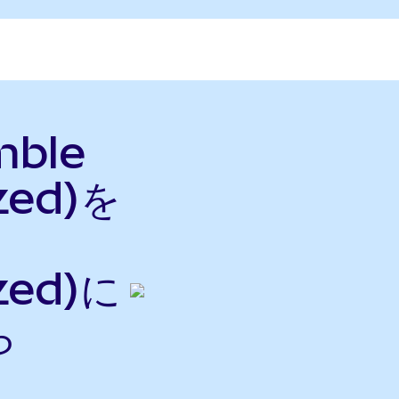
mble
zed)を
zed)に
ら