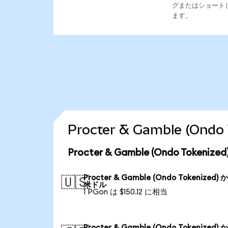
グまたはショート
ます。
Procter & Gamble (O
Procter & Gamble (Ondo Toke
Procter & Gamble (Ondo Tokenized) 
🇺🇸
米ドル
1 PGon は $150.12 に相当
Procter & Gamble (Ondo Tokenized) 