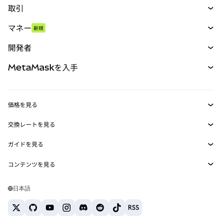
取引
スワップ
マネー
新規
予測
新規
購入
開発者
パーペチュアル
新規
カード
ドキュメントを表示
MetaMaskを入手
RWA
mUSD
新規
ダッシュボード
トランザクションシールド
収益化
Smart Accounts Kit
Agent Wallet
新規
価格を見る
埋め込みウォレット
Snaps
ビットコインの価格
交換レートを見る
MetaMask Connect
イーサリアムの価格
報酬
新規
BTC→USD
Solanaの価格
ガイドを見る
Snaps
セキュリティ
ETH→USD
BTCの購入
Shiba Inuの価格
USDT→INR
コンテンツを見る
Web3サービス
サポート
ETHの購入
Pepeの価格
ビットコインウォレット
BTC→USDT
SOLの購入
キャリア
Tetherの価格
Solanaウォレット
日本語
BTC→INR
PEPEの購入
お問い合わせ
USDCの価格
おすすめの暗号資産カード
ETH→USDT
USDTの購入
Chanlinkの価格
おすすめのモバイル暗号資産ウォレット