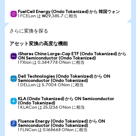
FuelCell Energy (Ondo Tokenized) から 韓国ウォン
1 FCELon は ₩29,385.7 に相当
さらに変換を探る
アセット変換の高度な機能
iShares China Large-Cap ETF (Ondo Tokenized) から
ON Semiconductor (Ondo Tokenized)
1 FXIon は 0.384778 ONon に相当
Dell Technologies (Ondo Tokenized) から ON
Semiconductor (Ondo Tokenized)
1 DELLon は 5.7004 ONon に相当
KLA (Ondo Tokenized) から ON Semiconductor
(Ondo Tokenized)
1 KLACon は 25.1236 ONon に相当
Fluence Energy (Ondo Tokenized) から ON
Semiconductor (Ondo Tokenized)
1 FLNCon は 0.168668 ONon に相当