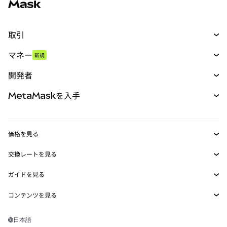
取引
スワップ
マネー
新規
予測
新規
購入
開発者
パーペチュアル
新規
カード
ドキュメントを表示
MetaMaskを入手
RWA
mUSD
新規
ダッシュボード
トランザクションシールド
収益化
Smart Accounts Kit
Agent Wallet
新規
価格を見る
埋め込みウォレット
Snaps
ビットコインの価格
交換レートを見る
MetaMask Connect
イーサリアムの価格
報酬
新規
BTC→USD
Solanaの価格
ガイドを見る
Snaps
セキュリティ
ETH→USD
BTCの購入
Shiba Inuの価格
USDT→INR
コンテンツを見る
Web3サービス
サポート
ETHの購入
Pepeの価格
ビットコインウォレット
BTC→USDT
SOLの購入
キャリア
Tetherの価格
Solanaウォレット
日本語
BTC→INR