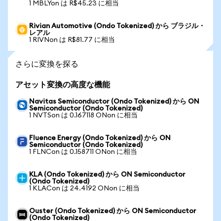
1 MBLYon は R$45.23 に相当
Rivian Automotive (Ondo Tokenized) から ブラジル・
レアル
1 RIVNon は R$81.77 に相当
さらに変換を探る
アセット変換の高度な機能
Navitas Semiconductor (Ondo Tokenized) から ON
Semiconductor (Ondo Tokenized)
1 NVTSon は 0.167118 ONon に相当
Fluence Energy (Ondo Tokenized) から ON
Semiconductor (Ondo Tokenized)
1 FLNCon は 0.158711 ONon に相当
KLA (Ondo Tokenized) から ON Semiconductor
(Ondo Tokenized)
1 KLACon は 24.4192 ONon に相当
Ouster (Ondo Tokenized) から ON Semiconductor
(Ondo Tokenized)