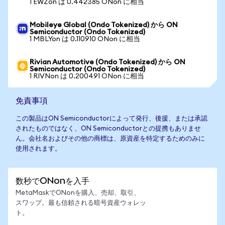
1 EWZon は 0.442385 ONon に相当
Mobileye Global (Ondo Tokenized) から ON
Semiconductor (Ondo Tokenized)
1 MBLYon は 0.110910 ONon に相当
Rivian Automotive (Ondo Tokenized) から ON
Semiconductor (Ondo Tokenized)
1 RIVNon は 0.200491 ONon に相当
免責事項
この製品はON Semiconductorによって発行、後援、または承認
されたものではなく、ON Semiconductorとの提携もありませ
ん。会社名およびその他の商標は、原資産を特定するためのみに
使用されます。
数秒でONonを入手
MetaMaskでONonを購入、売却、取引、
スワップ。最も信頼される暗号資産ウォレッ
ト。