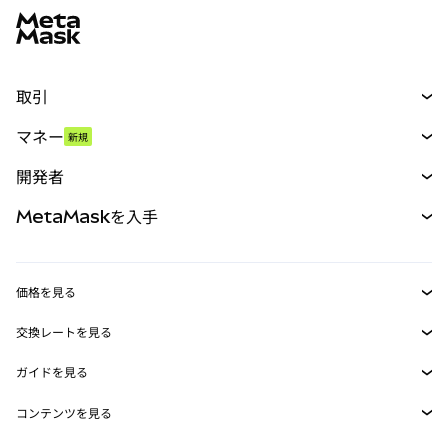
取引
スワップ
マネー
新規
予測
新規
購入
開発者
パーペチュアル
新規
カード
ドキュメントを表示
MetaMaskを入手
RWA
mUSD
新規
ダッシュボード
トランザクションシールド
収益化
Smart Accounts Kit
Agent Wallet
新規
価格を見る
埋め込みウォレット
Snaps
ビットコインの価格
交換レートを見る
MetaMask Connect
イーサリアムの価格
報酬
新規
BTC→USD
Solanaの価格
ガイドを見る
Snaps
セキュリティ
ETH→USD
BTCの購入
Shiba Inuの価格
USDT→INR
コンテンツを見る
Web3サービス
サポート
ETHの購入
Pepeの価格
ビットコインウォレット
BTC→USDT