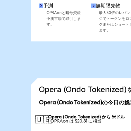
予測
無期限先物
OPRAonと暗号資産
最大50倍のレバレ
予測市場で取引しま
ジでトークンをロ
す。
グまたはショート
ます。
Opera (Ondo Tokeni
Opera (Ondo Tokenized)の今日
Opera (Ondo Tokenized) から 米ドル
🇺🇸
1 OPRAon は $20.31 に相当