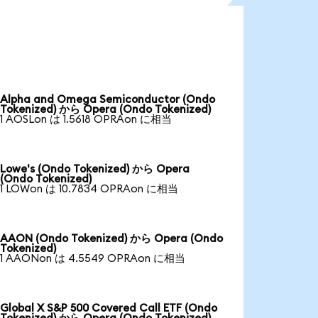
Alpha and Omega Semiconductor (Ondo
Tokenized) から Opera (Ondo Tokenized)
1 AOSLon は 1.5618 OPRAon に相当
Lowe's (Ondo Tokenized) から Opera
(Ondo Tokenized)
1 LOWon は 10.7834 OPRAon に相当
AAON (Ondo Tokenized) から Opera (Ondo
Tokenized)
1 AAONon は 4.5549 OPRAon に相当
Global X S&P 500 Covered Call ETF (Ondo