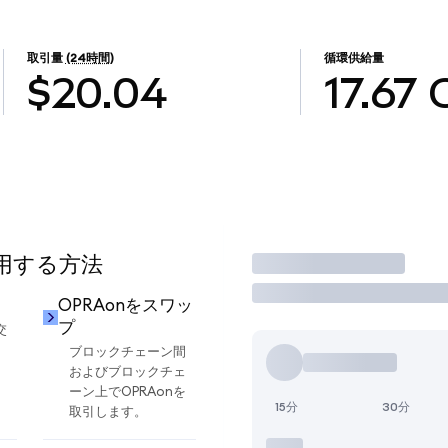
取引量
(24時間)
循環供給量
$20.04
17.67
使用する方法
取引
OPRAonをスワッ
プ
交
ブロックチェーン間
およびブロックチェ
ーン上でOPRAonを
15分
30分
取引します。