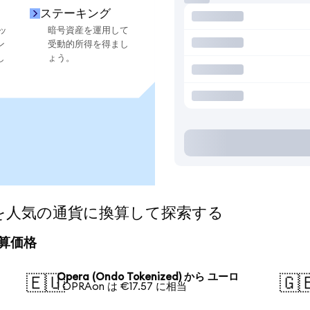
ステーキング
ッ
暗号資産を運用して
ン
受動的所得を得まし
し
ょう。
zed)を人気の通貨に換算して探索する
の換算価格
Opera (Ondo Tokenized) から ユーロ
🇪🇺
🇬
1 OPRAon は €17.57 に相当