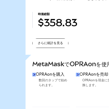
時価総額
$358.83
さらに統計を見る
さらに統計を見る
MetaMaskでOPRAonを
OPRAonを購入
OPRAonを売却
数回のタップで始め
OPRAonを現金に
られます。
換します。