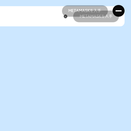
METAMASKを入手
METAMASKを入手
METAMASKを入手
METAMASKを入手