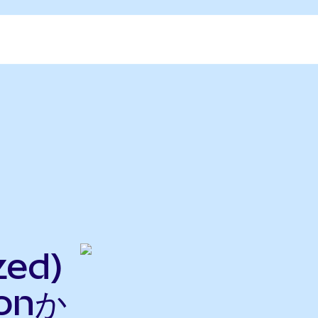
zed)
onか