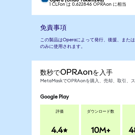
Opera (Ondo Tokenized)
1 CLFon は 0.622846 OPRAon に相当
免責事項
この製品はOperaによって発行、後援、また
のみに使用されます。
数秒でOPRAonを入手
MetaMaskでOPRAonを購入、売却、取
Google Play
評価
ダウンロード数
4.4
10M+
4