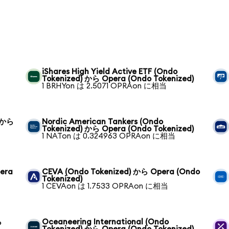
iShares High Yield Active ETF (Ondo
Tokenized) から Opera (Ondo Tokenized)
1 BRHYon は 2.5071 OPRAon に相当
) から
Nordic American Tankers (Ondo
Tokenized) から Opera (Ondo Tokenized)
1 NATon は 0.324963 OPRAon に相当
pera
CEVA (Ondo Tokenized) から Opera (Ondo
Tokenized)
1 CEVAon は 1.7533 OPRAon に相当
ら
Oceaneering International (Ondo