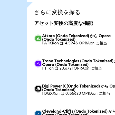
さらに変換を探る
アセット変換の高度な機能
Atkore (Ondo Tokenized) から Opera
(Ondo Tokenized)
1 ATKRon は 4.5948 OPRAon に相当
Trane Technologies (Ondo Tokenized
Opera (Ondo Tokenized)
1 TTon は 23.6721 OPRAon に相当
Digi Power X (Ondo Tokenized) から O
(Ondo Tokenized)
1 DGXXon は 0.185623 OPRAon に相当
Cleveland-Cliffs (Ondo Tokenized) か