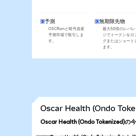
予測
無期限先物
OSCRonと暗号資産
最大50倍のレバレ
予測市場で取引しま
ジでトークンをロ
す。
グまたはショート
ます。
Oscar Health (Ondo 
Oscar Health (Ondo Tokenize