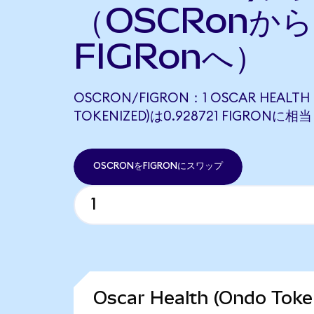
（OSCRonから
FIGRonへ）
OSCRON/FIGRON：1 OSCAR HEALTH
TOKENIZED)は0.928721 FIGRONに
OSCRONをFIGRONにスワップ
Oscar Health (Ondo T