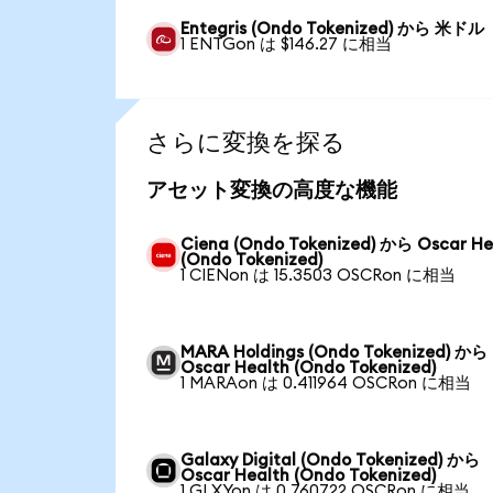
Entegris (Ondo Tokenized) から 米ドル
1 ENTGon は $146.27 に相当
さらに変換を探る
アセット変換の高度な機能
Ciena (Ondo Tokenized) から Oscar He
(Ondo Tokenized)
1 CIENon は 15.3503 OSCRon に相当
MARA Holdings (Ondo Tokenized) から
Oscar Health (Ondo Tokenized)
1 MARAon は 0.411964 OSCRon に相当
Galaxy Digital (Ondo Tokenized) から
Oscar Health (Ondo Tokenized)
1 GLXYon は 0.760722 OSCRon に相当