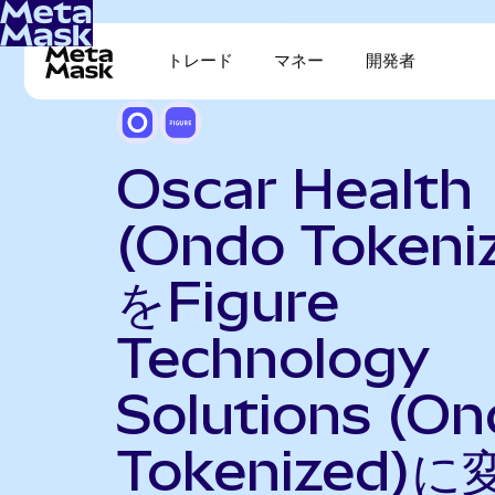
トレード
マネー
開発者
Oscar Health
(Ondo Tokeni
をFigure
Technology
Solutions (O
Tokenized)に