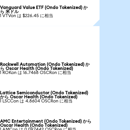
Vanguard Value ETF (Ondo Tokenized) か
ら 米ドル
1 VTVon は $226.45 に相当
Rockwell Automation (Ondo Tokenized) か
ら Oscar Health (Ondo Tokenized)
1 ROKon は 16.7468 OSCRon に相当
Lattice Semiconductor (Ondo Tokenized)
から Oscar Health (Ondo Tokenized)
1 LSCCon は 4.8604 OSCRon に相当
AMC Entertainment (Ondo Tokenized) から
Oscar Health (Ondo Tokenized)
1 AMCon は 0.097442 OSCRon に相当