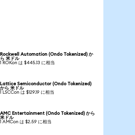
Rockwell Automation (Ondo Tokenized) か
ら 米ドル
1 ROKon は $445.13 に相当
Lattice Semiconductor (Ondo Tokenized)
から 米ドル
1 LSCCon は $129.19 に相当
AMC Entertainment (Ondo Tokenized) から
米ドル
1 AMCon は $2.59 に相当