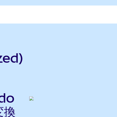
zed)
ndo
変換