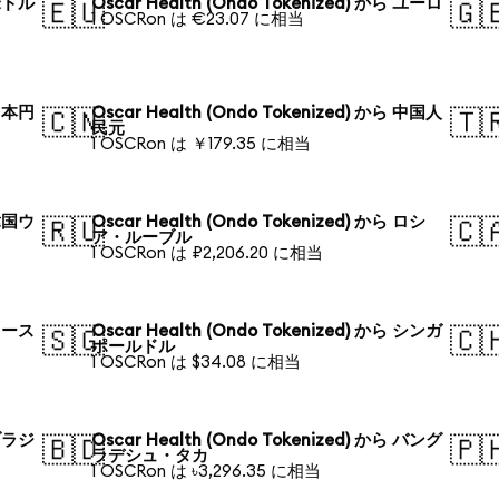
 米ドル
Oscar Health (Ondo Tokenized) から ユーロ
🇪🇺
🇬
1 OSCRon は €23.07 に相当
 日本円
Oscar Health (Ondo Tokenized) から 中国人
🇨🇳
🇹
民元
1 OSCRon は ￥179.35 に相当
 韓国ウ
Oscar Health (Ondo Tokenized) から ロシ
🇷🇺
🇨
ア・ルーブル
1 OSCRon は ₽2,206.20 に相当
 オース
Oscar Health (Ondo Tokenized) から シンガ
🇸🇬
🇨
ポールドル
1 OSCRon は $34.08 に相当
 ブラジ
Oscar Health (Ondo Tokenized) から バング
🇧🇩
🇵
ラデシュ・タカ
1 OSCRon は ৳3,296.35 に相当