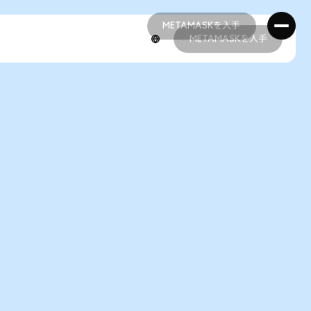
METAMASKを入手
METAMASKを入手
METAMASKを入手
METAMASKを入手