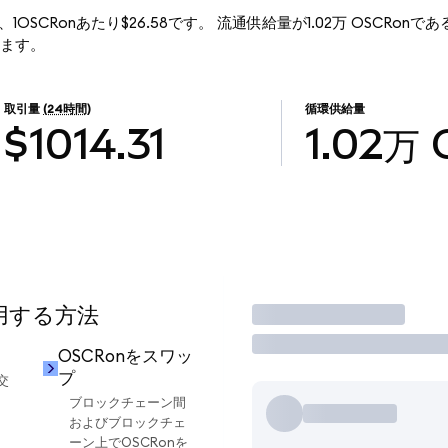
行価格は、1OSCRonあたり$26.58です。 流通供給量が1.02万 OSCRonである
なります。
取引量
(24時間)
循環供給量
$1014.31
1.02万
使用する方法
取引
OSCRonをスワッ
プ
交
ブロックチェーン間
およびブロックチェ
ーン上でOSCRonを