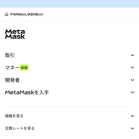
PANWon/ABNBon
MetaMaskサイトフッター
取引
スワップ
マネー
新規
予測
新規
購入
開発者
パーペチュアル
新規
カード
ドキュメントを表示
MetaMaskを入手
RWA
mUSD
新規
ダッシュボード
トランザクションシールド
収益化
Smart Accounts Kit
Agent Wallet
新規
価格を見る
埋め込みウォレット
Snaps
ビットコインの価格
交換レートを見る
MetaMask Connect
イーサリアムの価格
報酬
新規
BTC→USD