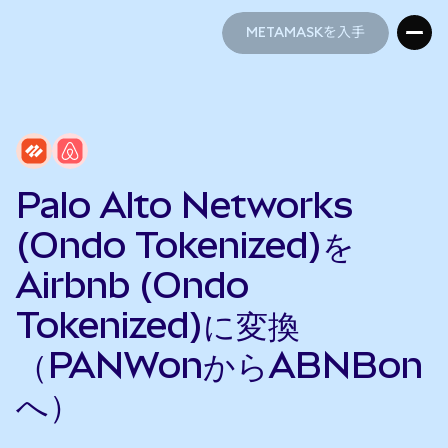
METAMASKを入手
METAMASKを入手
Palo Alto Networks
(Ondo Tokenized)を
Airbnb (Ondo
Tokenized)に変換
（PANWonからABNBon
へ）