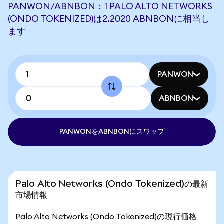
PANWON/ABNBON：1 PALO ALTO NETWORKS
(ONDO TOKENIZED)は2.2020 ABNBONに相当し
ます
PANWON
ABNBON
PANWONをABNBONにスワップ
Palo Alto Networks (Ondo Tokenized)の最新
市場情報
Palo Alto Networks (Ondo Tokenized)の現行価格