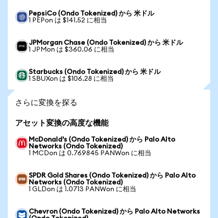
PepsiCo (Ondo Tokenized) から 米ドル
1 PEPon は $141.52 に相当
JPMorgan Chase (Ondo Tokenized) から 米ドル
1 JPMon は $360.06 に相当
Starbucks (Ondo Tokenized) から 米ドル
1 SBUXon は $106.28 に相当
さらに変換を探る
アセット変換の高度な機能
McDonald's (Ondo Tokenized) から Palo Alto
Networks (Ondo Tokenized)
1 MCDon は 0.769845 PANWon に相当
SPDR Gold Shares (Ondo Tokenized) から Palo Alto
Networks (Ondo Tokenized)
1 GLDon は 1.0713 PANWon に相当
Chevron (Ondo Tokenized) から Palo Alto Networks