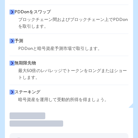
PDDonをスワップ
ブロックチェーン間およびブロックチェーン上でPDDon
を取引します。
予測
PDDonと暗号資産予測市場で取引します。
無期限先物
最大50倍のレバレッジでトークンをロングまたはショー
トします。
ステーキング
暗号資産を運用して受動的所得を得ましょう。
取引