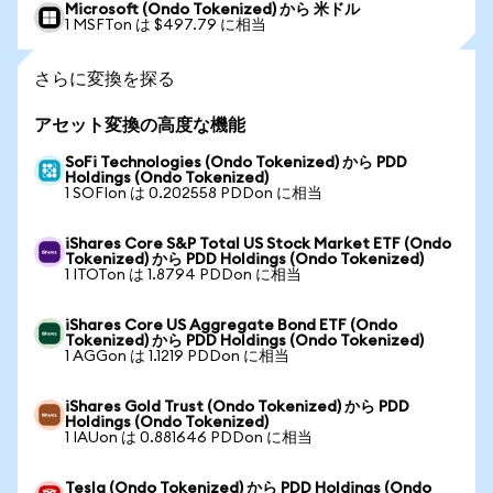
Microsoft (Ondo Tokenized) から 米ドル
1 MSFTon は $497.79 に相当
さらに変換を探る
アセット変換の高度な機能
SoFi Technologies (Ondo Tokenized) から PDD
Holdings (Ondo Tokenized)
1 SOFIon は 0.202558 PDDon に相当
iShares Core S&P Total US Stock Market ETF (Ondo
Tokenized) から PDD Holdings (Ondo Tokenized)
1 ITOTon は 1.8794 PDDon に相当
iShares Core US Aggregate Bond ETF (Ondo
Tokenized) から PDD Holdings (Ondo Tokenized)
1 AGGon は 1.1219 PDDon に相当
iShares Gold Trust (Ondo Tokenized) から PDD
Holdings (Ondo Tokenized)
1 IAUon は 0.881646 PDDon に相当
Tesla (Ondo Tokenized) から PDD Holdings (Ondo