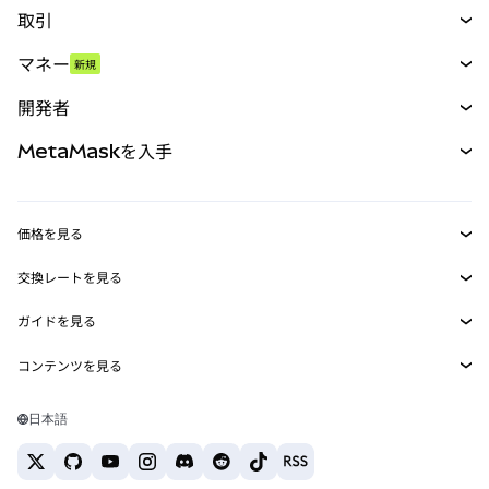
取引
スワップ
マネー
新規
予測
新規
購入
開発者
パーペチュアル
新規
カード
ドキュメントを表示
MetaMaskを入手
RWA
mUSD
新規
ダッシュボード
トランザクションシールド
収益化
Smart Accounts Kit
Agent Wallet
新規
価格を見る
埋め込みウォレット
Snaps
ビットコインの価格
交換レートを見る
MetaMask Connect
イーサリアムの価格
報酬
新規
BTC→USD
Solanaの価格
ガイドを見る
Snaps
セキュリティ
ETH→USD
BTCの購入
Shiba Inuの価格
USDT→INR
コンテンツを見る
Web3サービス
サポート
ETHの購入
Pepeの価格
ビットコインウォレット
BTC→USDT
SOLの購入
キャリア
Tetherの価格
Solanaウォレット
日本語
BTC→INR
PEPEの購入
お問い合わせ
USDCの価格
おすすめの暗号資産カード
ETH→USDT
USDTの購入
Chanlinkの価格
おすすめのモバイル暗号資産ウォレット