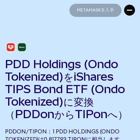
METAMASKを入手
METAMASKを入手
PDD Holdings (Ondo
Tokenized)をiShares
TIPS Bond ETF (Ondo
Tokenized)に変換
（PDDonからTIPonへ）
PDDON/TIPON：1 PDD HOLDINGS (ONDO
TOKENIZED)は0.817793 TIPONに相当します