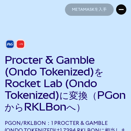
METAMASKを入手
METAMASKを入手
Procter & Gamble
(Ondo Tokenized)を
Rocket Lab (Ondo
Tokenized)に変換（PGon
からRKLBonへ）
PGON/RKLBON：1 PROCTER & GAMBLE
(ONDO TOKENIZED)は1.7394 RKLBONに相当しま