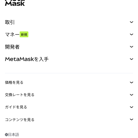
取引
スワップ
マネー
新規
予測
新規
購入
開発者
パーペチュアル
新規
カード
ドキュメントを表示
MetaMaskを入手
RWA
mUSD
新規
ダッシュボード
トランザクションシールド
収益化
Smart Accounts Kit
Agent Wallet
新規
価格を見る
埋め込みウォレット
Snaps
ビットコインの価格
交換レートを見る
MetaMask Connect
イーサリアムの価格
報酬
新規
BTC→USD
Solanaの価格
ガイドを見る
Snaps
セキュリティ
ETH→USD
BTCの購入
Shiba Inuの価格
USDT→INR
コンテンツを見る
Web3サービス
サポート
ETHの購入
Pepeの価格
ビットコインウォレット
BTC→USDT
SOLの購入
キャリア
Tetherの価格
Solanaウォレット
日本語
BTC→INR