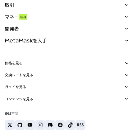
取引
スワップ
マネー
新規
予測
新規
購入
開発者
パーペチュアル
新規
カード
ドキュメントを表示
MetaMaskを入手
RWA
mUSD
新規
ダッシュボード
トランザクションシールド
収益化
Smart Accounts Kit
Agent Wallet
新規
価格を見る
埋め込みウォレット
Snaps
ビットコインの価格
交換レートを見る
MetaMask Connect
イーサリアムの価格
報酬
新規
BTC→USD
Solanaの価格
ガイドを見る
Snaps
セキュリティ
ETH→USD
BTCの購入
Shiba Inuの価格
USDT→INR
コンテンツを見る
Web3サービス
サポート
ETHの購入
Pepeの価格
ビットコインウォレット
BTC→USDT
SOLの購入
キャリア
Tetherの価格
Solanaウォレット
日本語
BTC→INR
PEPEの購入
お問い合わせ
USDCの価格
おすすめの暗号資産カード
ETH→USDT
USDTの購入
Chanlinkの価格
おすすめのモバイル暗号資産ウォレット