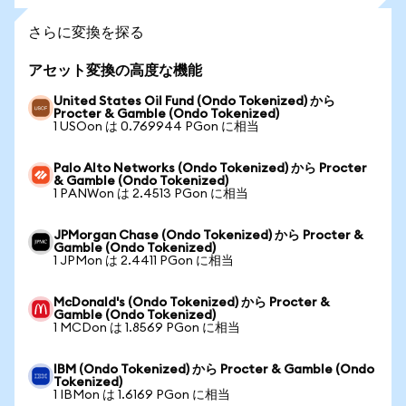
さらに変換を探る
アセット変換の高度な機能
United States Oil Fund (Ondo Tokenized) から
Procter & Gamble (Ondo Tokenized)
1 USOon は 0.769944 PGon に相当
Palo Alto Networks (Ondo Tokenized) から Procter
& Gamble (Ondo Tokenized)
1 PANWon は 2.4513 PGon に相当
JPMorgan Chase (Ondo Tokenized) から Procter &
Gamble (Ondo Tokenized)
1 JPMon は 2.4411 PGon に相当
McDonald's (Ondo Tokenized) から Procter &
Gamble (Ondo Tokenized)
1 MCDon は 1.8569 PGon に相当
IBM (Ondo Tokenized) から Procter & Gamble (Ondo
Tokenized)
1 IBMon は 1.6169 PGon に相当