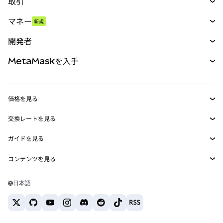
取引
スワップ
マネー
新規
予測
新規
購入
開発者
パーペチュアル
新規
カード
ドキュメントを表示
MetaMaskを入手
RWA
mUSD
新規
ダッシュボード
トランザクションシールド
収益化
Smart Accounts Kit
Agent Wallet
新規
価格を見る
埋め込みウォレット
Snaps
ビットコインの価格
交換レートを見る
MetaMask Connect
イーサリアムの価格
報酬
新規
BTC→USD
Solanaの価格
ガイドを見る
Snaps
セキュリティ
ETH→USD
BTCの購入
Shiba Inuの価格
USDT→INR
コンテンツを見る
Web3サービス
サポート
ETHの購入
Pepeの価格
ビットコインウォレット
BTC→USDT
SOLの購入
キャリア
Tetherの価格
Solanaウォレット
日本語
BTC→INR
PEPEの購入
お問い合わせ
USDCの価格
おすすめの暗号資産カード
ETH→USDT
USDTの購入
Chanlinkの価格
おすすめのモバイル暗号資産ウォレット
USDT→PHP
USDCの購入