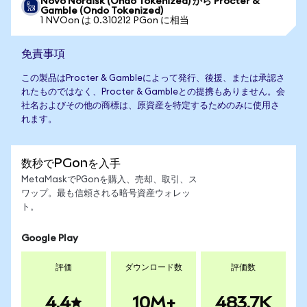
Novo Nordisk (Ondo Tokenized) から Procter &
Gamble (Ondo Tokenized)
1 NVOon は 0.310212 PGon に相当
免責事項
この製品はProcter & Gambleによって発行、後援、または承認さ
れたものではなく、Procter & Gambleとの提携もありません。会
社名およびその他の商標は、原資産を特定するためのみに使用さ
れます。
数秒でPGonを入手
MetaMaskでPGonを購入、売却、取引、ス
ワップ。最も信頼される暗号資産ウォレッ
ト。
Google Play
評価
ダウンロード数
評価数
4.4
10M+
483.7K