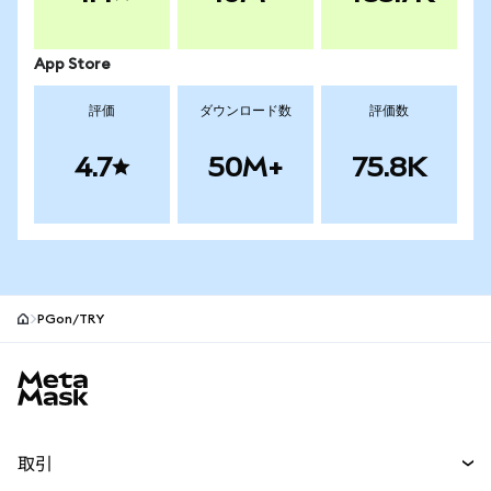
App Store
評価
ダウンロード数
評価数
4.7
50M+
75.8K
PGon/TRY
MetaMaskサイトフッター
取引
スワップ