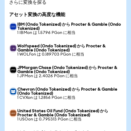
さらに変換を探る
アセット変換の高度な機能
IBM (Ondo Tokenized) から Procter & Gamble (Ondo
Tokenized)
1 IBMon は 1.5796 PGon に相当
Wolfspeed (Ondo Tokenized) から Procter &
Gamble (Ondo Tokenized)
1 WOLFon は 0.189703 PGon に相当
JPMorgan Chase (Ondo Tokenized) から Procter &
Gamble (Ondo Tokenized)
1 JPMon は 2.4026 PGon に相当
Chevron (Ondo Tokenized) から Procter & Gamble
(Ondo Tokenized)
1 CVXon は 1.2856 PGon に相当
United States Oil Fund (Ondo Tokenized) から
Procter & Gamble (Ondo Tokenized)
1 USOon は 0.795313 PGon に相当