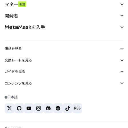
マネー
新規
予測
新規
購入
開発者
パーペチュアル
新規
カード
ドキュメントを表示
MetaMaskを入手
RWA
mUSD
新規
ダッシュボード
トランザクションシールド
収益化
Smart Accounts Kit
Agent Wallet
新規
価格を見る
埋め込みウォレット
Snaps
ビットコインの価格
交換レートを見る
MetaMask Connect
イーサリアムの価格
報酬
新規
BTC→USD
Solanaの価格
ガイドを見る
Snaps
セキュリティ
ETH→USD
BTCの購入
Shiba Inuの価格
USDT→INR
コンテンツを見る
Web3サービス
サポート
ETHの購入
Pepeの価格
ビットコインウォレット
BTC→USDT
SOLの購入
キャリア
Tetherの価格
Solanaウォレット
日本語
BTC→INR
PEPEの購入
お問い合わせ
USDCの価格
おすすめの暗号資産カード
ETH→USDT
USDTの購入
Chanlinkの価格
おすすめのモバイル暗号資産ウォレット
USDT→PHP
USDCの購入
Polymarketとは？
BTC→EUR