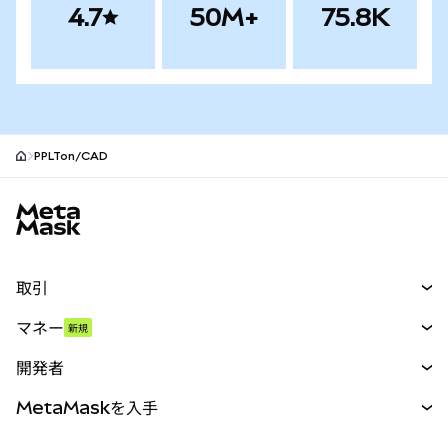
4.7
50M+
75.8K
PPLTon/CAD
MetaMaskサイトフッター
取引
スワップ
マネー
新規
予測
新規
購入
開発者
パーペチュアル
新規
カード
ドキュメントを表示
MetaMaskを入手
RWA
mUSD
新規
ダッシュボード
トランザクションシールド