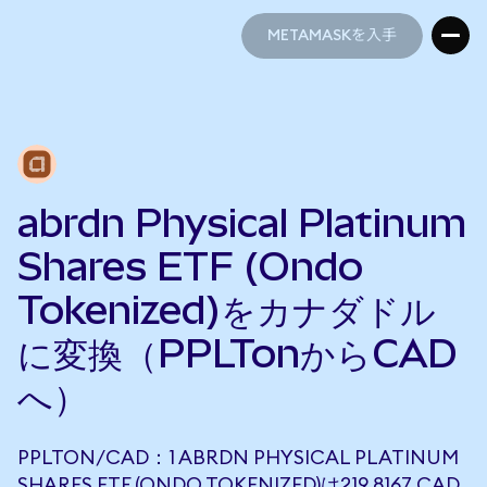
METAMASKを入手
METAMASKを入手
abrdn Physical Platinum
Shares ETF (Ondo
Tokenized)をカナダドル
に変換（PPLTonからCAD
へ）
PPLTON/CAD：1 ABRDN PHYSICAL PLATINUM
SHARES ETF (ONDO TOKENIZED)は219.8167 CAD