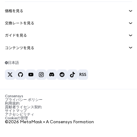
収益化
Smart Accounts Kit
Agent Wallet
新規
価格を見る
埋め込みウォレット
Snaps
ビットコインの価格
交換レートを見る
MetaMask Connect
イーサリアムの価格
報酬
新規
BTC→USD
Solanaの価格
ガイドを見る
Snaps
セキュリティ
ETH→USD
BTCの購入
Shiba Inuの価格
USDT→INR
コンテンツを見る
Web3サービス
サポート
ETHの購入
Pepeの価格
ビットコインウォレット
BTC→USDT
SOLの購入
キャリア
Tetherの価格
Solanaウォレット
日本語
BTC→INR
PEPEの購入
お問い合わせ
USDCの価格
おすすめの暗号資産カード
ETH→USDT
USDTの購入
Chanlinkの価格
おすすめのモバイル暗号資産ウォレット
USDT→PHP
USDCの購入
Polymarketとは？
BTC→EUR
SHIBの購入
Consensys
税制関連ニュース
プライバシー ポリシー
利用規約
BNBの購入
貢献者ライセンス契約
暗号資産の購入方法は？
サイトマップ
アクセシビリティ
ビットコインを売るには？
Cookieの管理
©2026 MetaMask • A Consensys Formation