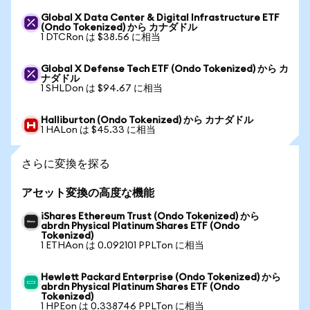
Global X Data Center & Digital Infrastructure ETF
(Ondo Tokenized) から カナダドル
1 DTCRon は $38.56 に相当
Global X Defense Tech ETF (Ondo Tokenized) から カ
ナダドル
1 SHLDon は $94.67 に相当
Halliburton (Ondo Tokenized) から カナダドル
1 HALon は $45.33 に相当
さらに変換を探る
アセット変換の高度な機能
iShares Ethereum Trust (Ondo Tokenized) から
abrdn Physical Platinum Shares ETF (Ondo
Tokenized)
1 ETHAon は 0.092101 PPLTon に相当
Hewlett Packard Enterprise (Ondo Tokenized) から
abrdn Physical Platinum Shares ETF (Ondo
Tokenized)
1 HPEon は 0.338746 PPLTon に相当