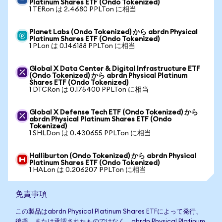
Platinum Shares ETF (Ondo Tokenized)
1 TERon は 2.4680 PPLTon に相当
Planet Labs (Ondo Tokenized) から abrdn Physical
Platinum Shares ETF (Ondo Tokenized)
1 PLon は 0.146188 PPLTon に相当
Global X Data Center & Digital Infrastructure ETF
(Ondo Tokenized) から abrdn Physical Platinum
Shares ETF (Ondo Tokenized)
1 DTCRon は 0.175400 PPLTon に相当
Global X Defense Tech ETF (Ondo Tokenized) から
abrdn Physical Platinum Shares ETF (Ondo
Tokenized)
1 SHLDon は 0.430655 PPLTon に相当
Halliburton (Ondo Tokenized) から abrdn Physical
Platinum Shares ETF (Ondo Tokenized)
1 HALon は 0.206207 PPLTon に相当
免責事項
この製品はabrdn Physical Platinum Shares ETFによって発行、
後援、または承認されたものではなく、abrdn Physical Platinum