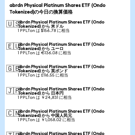
abrdn Physical Platinum Shares ETF (Ondo
Tokenized)の今日の換算価格
abrdn Physical Platinum Shares ETF (Ondo
🇺🇸
Tokenized) から 米ドル
1 PPLTon は $156.78 に相当
abrdn Physical Platinum Shares ETF (Ondo
🇪🇺
Tokenized) から ユーロ
1 PPLTon は €136.08 に相当
abrdn Physical Platinum Shares ETF (Ondo
🇬🇧
Tokenized) から 英ポンド
1 PPLTon は £116.55 に相当
abrdn Physical Platinum Shares ETF (Ondo
🇯🇵
Tokenized) から 日本円
1 PPLTon は ￥24,831 に相当
abrdn Physical Platinum Shares ETF (Ondo
🇨🇳
Tokenized) から 中国人民元
1 PPLTon は ￥1,058.02 に相当
abrdn Physical Platinum Shares ETF (Ondo