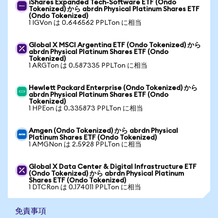
iShares Expanded Tech-Software ETF (Ondo
Tokenized) から abrdn Physical Platinum Shares ETF
(Ondo Tokenized)
1 IGVon は 0.646562 PPLTon に相当
Global X MSCI Argentina ETF (Ondo Tokenized) から
abrdn Physical Platinum Shares ETF (Ondo
Tokenized)
1 ARGTon は 0.587335 PPLTon に相当
Hewlett Packard Enterprise (Ondo Tokenized) から
abrdn Physical Platinum Shares ETF (Ondo
Tokenized)
1 HPEon は 0.335873 PPLTon に相当
Amgen (Ondo Tokenized) から abrdn Physical
Platinum Shares ETF (Ondo Tokenized)
1 AMGNon は 2.5928 PPLTon に相当
Global X Data Center & Digital Infrastructure ETF
(Ondo Tokenized) から abrdn Physical Platinum
Shares ETF (Ondo Tokenized)
1 DTCRon は 0.174011 PPLTon に相当
免責事項