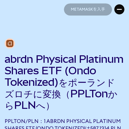
METAMASKを入手
METAMASKを入手
abrdn Physical Platinum
Shares ETF (Ondo
Tokenized)をポーランド
ズロチに変換（PPLTonか
らPLNへ）
PPLTON/PLN：1 ABRDN PHYSICAL PLATINUM
SHARES ETF (ONDO TOKENIZED)は587.1314 PLN