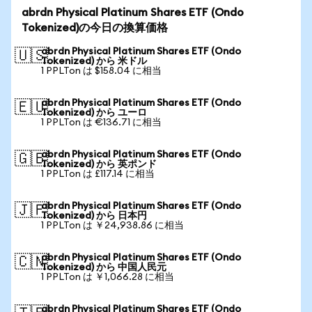
abrdn Physical Platinum Shares ETF (Ondo
Tokenized)の今日の換算価格
abrdn Physical Platinum Shares ETF (Ondo
🇺🇸
Tokenized) から 米ドル
1 PPLTon は $158.04 に相当
abrdn Physical Platinum Shares ETF (Ondo
🇪🇺
Tokenized) から ユーロ
1 PPLTon は €136.71 に相当
abrdn Physical Platinum Shares ETF (Ondo
🇬🇧
Tokenized) から 英ポンド
1 PPLTon は £117.14 に相当
abrdn Physical Platinum Shares ETF (Ondo
🇯🇵
Tokenized) から 日本円
1 PPLTon は ￥24,938.86 に相当
abrdn Physical Platinum Shares ETF (Ondo
🇨🇳
Tokenized) から 中国人民元
1 PPLTon は ￥1,066.28 に相当
abrdn Physical Platinum Shares ETF (Ondo