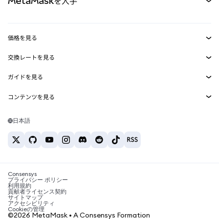
MetaMaskを入手
RWA
mUSD
新規
ダッシュボード
トランザクションシールド
収益化
Smart Accounts Kit
Agent Wallet
新規
価格を見る
埋め込みウォレット
Snaps
ビットコインの価格
交換レートを見る
MetaMask Connect
イーサリアムの価格
報酬
新規
BTC→USD
Solanaの価格
ガイドを見る
Snaps
セキュリティ
ETH→USD
BTCの購入
Shiba Inuの価格
USDT→INR
コンテンツを見る
Web3サービス
サポート
ETHの購入
Pepeの価格
ビットコインウォレット
BTC→USDT
SOLの購入
キャリア
Tetherの価格
Solanaウォレット
日本語
BTC→INR
PEPEの購入
お問い合わせ
USDCの価格
おすすめの暗号資産カード
ETH→USDT
USDTの購入
Chanlinkの価格
おすすめのモバイル暗号資産ウォレット
USDT→PHP
USDCの購入
Polymarketとは？
BTC→EUR
SHIBの購入
Consensys
税制関連ニュース
プライバシー ポリシー
利用規約
BNBの購入
貢献者ライセンス契約
暗号資産の購入方法は？
サイトマップ
アクセシビリティ
ビットコインを売るには？
Cookieの管理
©2026 MetaMask • A Consensys Formation