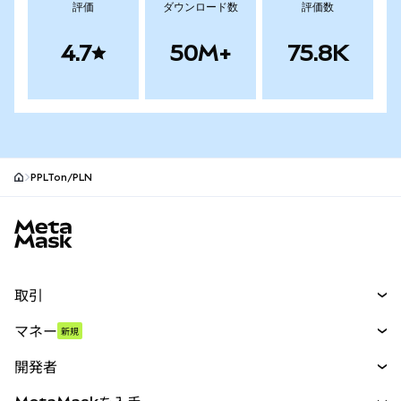
評価
ダウンロード数
評価数
4.7
50M+
75.8K
PPLTon/PLN
MetaMaskサイトフッター
取引
スワップ
マネー
新規
予測
新規
購入
開発者
パーペチュアル
新規
カード
ドキュメントを表示