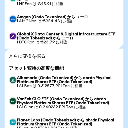
ユーロ
1 HPEon は €45.91 に相当
Amgen (Ondo Tokenized) から ユーロ
1 AMGNon は €354.43 に相当
Global X Data Center & Digital Infrastructure ETF
(Ondo Tokenized) から ユーロ
1 DTCRon は €23.79 に相当
さらに変換を探る
アセット変換の高度な機能
Albemarle (Ondo Tokenized) から abrdn Physical
Platinum Shares ETF (Ondo Tokenized)
1 ALBon は 0.819577 PPLTon に相当
VanEck CLO ETF (Ondo Tokenized) から abrdn
Physical Platinum Shares ETF (Ondo Tokenized)
1 CLOIon は 0.340289 PPLTon に相当
Planet Labs (Ondo Tokenized) から abrdn Physical
Platinum Shares ETF (Ondo Tokenized)