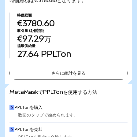
時価総額は€3780.60となります。
時価総額
€3780.60
取引量
(24時間)
€97.29万
循環供給量
27.64
PPLTon
さらに統計を見る
さらに統計を見る
MetaMaskでPPLTonを使用する方法
PPLTonを購入
数回のタップで始められます。
PPLTonを売却