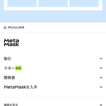
PPLTon/EUR
MetaMaskサイトフッター
取引
スワップ
マネー
新規
予測
新規
購入
開発者
パーペチュアル
新規
カード
ドキュメントを表示
MetaMaskを入手
RWA
mUSD
新規
ダッシュボード
トランザクションシールド
収益化
Smart Accounts Kit
Agent Wallet
新規
価格を見る