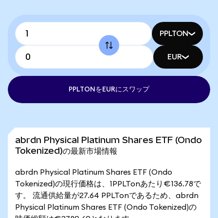
PPLTON
EUR
PPLTONをEURにスワップ
abrdn Physical Platinum Shares ETF (Ondo
Tokenized)の最新市場情報
abrdn Physical Platinum Shares ETF (Ondo
Tokenized)の現行価格は、1PPLTonあたり€136.78で
す。 流通供給量が27.64 PPLTonであるため、abrdn
Physical Platinum Shares ETF (Ondo Tokenized)の