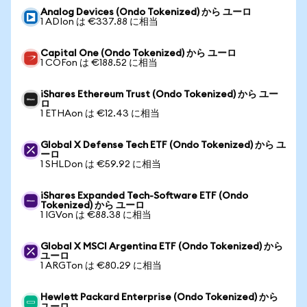
Analog Devices (Ondo Tokenized) から ユーロ
1 ADIon は €337.88 に相当
Capital One (Ondo Tokenized) から ユーロ
1 COFon は €188.52 に相当
iShares Ethereum Trust (Ondo Tokenized) から ユー
ロ
1 ETHAon は €12.43 に相当
Global X Defense Tech ETF (Ondo Tokenized) から ユ
ーロ
1 SHLDon は €59.92 に相当
iShares Expanded Tech-Software ETF (Ondo
Tokenized) から ユーロ
1 IGVon は €88.38 に相当
Global X MSCI Argentina ETF (Ondo Tokenized) から
ユーロ
1 ARGTon は €80.29 に相当
Hewlett Packard Enterprise (Ondo Tokenized) から