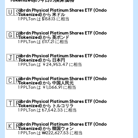
Tokenized)の今日の換算価格
abrdn Physical Platinum Shares ETF (Ondo
🇺🇸
Tokenized) から 米ドル
1 PPLTon は $158.13 に相当
abrdn Physical Platinum Shares ETF (Ondo
🇬🇧
Tokenized) から 英ポンド
1 PPLTon は £117.21 に相当
abrdn Physical Platinum Shares ETF (Ondo
🇯🇵
Tokenized) から 日本円
1 PPLTon は ￥24,953.47 に相当
abrdn Physical Platinum Shares ETF (Ondo
🇨🇳
Tokenized) から 中国人民元
1 PPLTon は ￥1,066.91 に相当
abrdn Physical Platinum Shares ETF (Ondo
🇹🇷
Tokenized) から トルコリラ
1 PPLTon は ₺7,542.33 に相当
abrdn Physical Platinum Shares ETF (Ondo
🇰🇷
Tokenized) から 韓国ウォン
1 PPLTon は ₩222,627.53 に相当