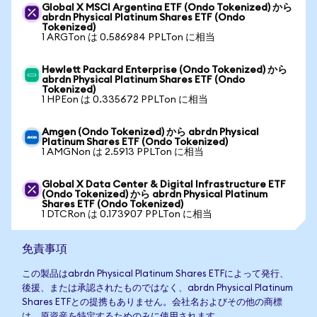
Global X MSCI Argentina ETF (Ondo Tokenized) から
abrdn Physical Platinum Shares ETF (Ondo
Tokenized)
1 ARGTon は 0.586984 PPLTon に相当
Hewlett Packard Enterprise (Ondo Tokenized) から
abrdn Physical Platinum Shares ETF (Ondo
Tokenized)
1 HPEon は 0.335672 PPLTon に相当
Amgen (Ondo Tokenized) から abrdn Physical
Platinum Shares ETF (Ondo Tokenized)
1 AMGNon は 2.5913 PPLTon に相当
Global X Data Center & Digital Infrastructure ETF
(Ondo Tokenized) から abrdn Physical Platinum
Shares ETF (Ondo Tokenized)
1 DTCRon は 0.173907 PPLTon に相当
免責事項
この製品はabrdn Physical Platinum Shares ETFによって発行、
後援、または承認されたものではなく、abrdn Physical Platinum
Shares ETFとの提携もありません。会社名およびその他の商標
は、原資産を特定するためのみに使用されます。