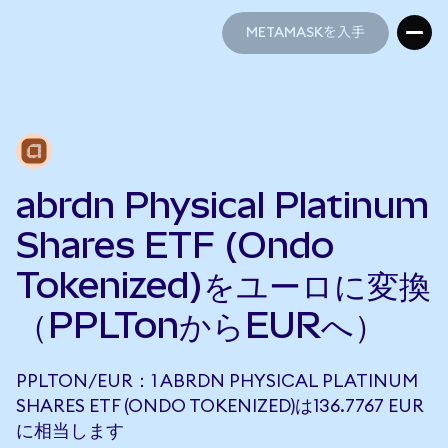
METAMASKを入手
METAMASKを入手
abrdn Physical Platinum
Shares ETF (Ondo
Tokenized)をユーロに変換
（PPLTonからEURへ）
PPLTON/EUR：1 ABRDN PHYSICAL PLATINUM
SHARES ETF (ONDO TOKENIZED)は136.7767 EUR
に相当します