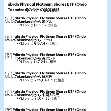
abrdn Physical Platinum Shares ETF (Ondo
Tokenized)の今日の換算価格
abrdn Physical Platinum Shares ETF (Ondo
🇺🇸
Tokenized) から 米ドル
1 PPLTon は $158.83 に相当
abrdn Physical Platinum Shares ETF (Ondo
🇪🇺
Tokenized) から ユーロ
1 PPLTon は €137.47 に相当
abrdn Physical Platinum Shares ETF (Ondo
🇬🇧
Tokenized) から 英ポンド
1 PPLTon は £117.94 に相当
abrdn Physical Platinum Shares ETF (Ondo
🇯🇵
Tokenized) から 日本円
1 PPLTon は ￥25,043.71 に相当
abrdn Physical Platinum Shares ETF (Ondo
🇨🇳
Tokenized) から 中国人民元
1 PPLTon は ￥1,071.85 に相当
abrdn Physical Platinum Shares ETF (Ondo