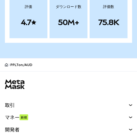
評価
ダウンロード数
評価数
4.7
50M+
75.8K
PPLTon/AUD
MetaMaskサイトフッター
取引
スワップ
マネー
新規
予測
新規
購入
開発者
パーペチュアル
新規
カード
ドキュメントを表示