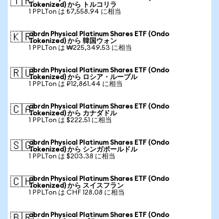
🇹🇷
Tokenized) から トルコリラ
1 PPLTon は ₺7,558.94 に相当
abrdn Physical Platinum Shares ETF (Ondo
🇰🇷
Tokenized) から 韓国ウォン
1 PPLTon は ₩225,349.53 に相当
abrdn Physical Platinum Shares ETF (Ondo
🇷🇺
Tokenized) から ロシア・ルーブル
1 PPLTon は ₽12,861.44 に相当
abrdn Physical Platinum Shares ETF (Ondo
🇨🇦
Tokenized) から カナダドル
1 PPLTon は $222.51 に相当
abrdn Physical Platinum Shares ETF (Ondo
🇸🇬
Tokenized) から シンガポールドル
1 PPLTon は $203.38 に相当
abrdn Physical Platinum Shares ETF (Ondo
🇨🇭
Tokenized) から スイスフラン
1 PPLTon は CHF 128.08 に相当
abrdn Physical Platinum Shares ETF (Ondo
🇧🇷