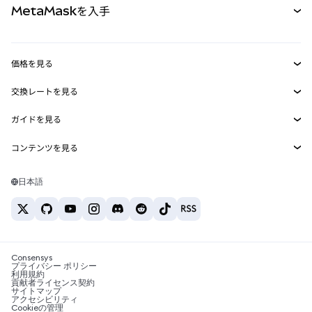
MetaMaskを入手
RWA
mUSD
新規
ダッシュボード
トランザクションシールド
収益化
Smart Accounts Kit
Agent Wallet
新規
価格を見る
埋め込みウォレット
Snaps
ビットコインの価格
交換レートを見る
MetaMask Connect
イーサリアムの価格
報酬
新規
BTC→USD
Solanaの価格
ガイドを見る
Snaps
セキュリティ
ETH→USD
BTCの購入
Shiba Inuの価格
USDT→INR
コンテンツを見る
Web3サービス
サポート
ETHの購入
Pepeの価格
ビットコインウォレット
BTC→USDT
SOLの購入
キャリア
Tetherの価格
Solanaウォレット
日本語
BTC→INR
PEPEの購入
お問い合わせ
USDCの価格
おすすめの暗号資産カード
ETH→USDT
USDTの購入
Chanlinkの価格
おすすめのモバイル暗号資産ウォレット
USDT→PHP
USDCの購入
Polymarketとは？
BTC→EUR
SHIBの購入
Consensys
税制関連ニュース
プライバシー ポリシー
利用規約
BNBの購入
貢献者ライセンス契約
暗号資産の購入方法は？
サイトマップ
アクセシビリティ
ビットコインを売るには？
Cookieの管理