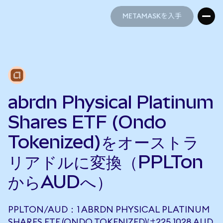
METAMASKを入手
METAMASKを入手
abrdn Physical Platinum
Shares ETF (Ondo
Tokenized)をオーストラ
リアドルに変換（PPLTon
からAUDへ）
PPLTON/AUD：1 ABRDN PHYSICAL PLATINUM
SHARES ETF (ONDO TOKENIZED)は225.1028 AUD