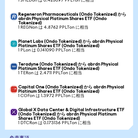
1 SHLDon は 0.425097 PPLTon に相当
Regeneron Pharmaceuticals (Ondo Tokenized) から
abrdn Physical Platinum Shares ETF (Ondo
Tokenized)
1 REGNon は 4.8762 PPLTon に相当
Planet Labs (Ondo Tokenized) から abrdn Physical
Platinum Shares ETF (Ondo Tokenized)
1 PLon は 0.141090 PPLTon に相当
Teradyne (Ondo Tokenized) から abrdn Physical
Platinum Shares ETF (Ondo Tokenized)
1 TERon は 2.4711 PPLTon に相当
Capital One (Ondo Tokenized) から abrdn Physical
Platinum Shares ETF (Ondo Tokenized)
1 COFon は 1.3972 PPLTon に相当
Global X Data Center & Digital Infrastructure ETF
(Ondo Tokenized) から abrdn Physical Platinum
Shares ETF (Ondo Tokenized)
1 DTCRon は 0.173136 PPLTon に相当
免責事項