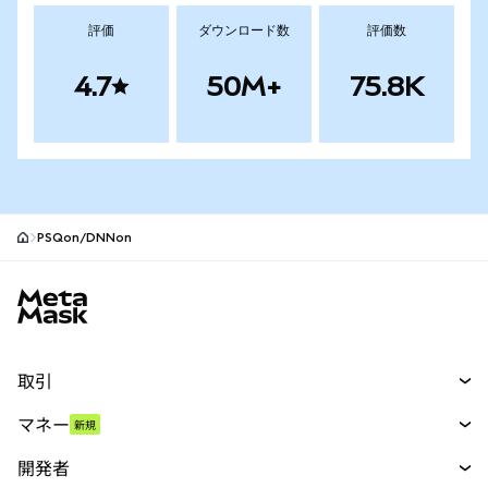
評価
ダウンロード数
評価数
4.7
50M+
75.8K
PSQon/DNNon
MetaMaskサイトフッター
取引
スワップ
マネー
新規
予測
新規
購入
開発者
パーペチュアル
新規
カード