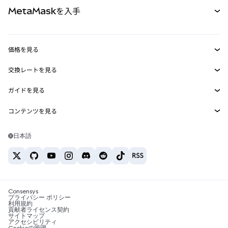
ドキュメントを表示
MetaMaskを入手
RWA
mUSD
新規
ダッシュボード
トランザクションシールド
収益化
Smart Accounts Kit
Agent Wallet
新規
価格を見る
埋め込みウォレット
Snaps
ビットコインの価格
交換レートを見る
MetaMask Connect
イーサリアムの価格
報酬
新規
BTC→USD
Solanaの価格
ガイドを見る
Snaps
セキュリティ
ETH→USD
BTCの購入
Shiba Inuの価格
USDT→INR
コンテンツを見る
Web3サービス
サポート
ETHの購入
Pepeの価格
ビットコインウォレット
BTC→USDT
SOLの購入
キャリア
Tetherの価格
Solanaウォレット
日本語
BTC→INR
PEPEの購入
お問い合わせ
USDCの価格
おすすめの暗号資産カード
ETH→USDT
USDTの購入
Chanlinkの価格
おすすめのモバイル暗号資産ウォレット
USDT→PHP
USDCの購入
Polymarketとは？
BTC→EUR
SHIBの購入
Consensys
税制関連ニュース
プライバシー ポリシー
利用規約
BNBの購入
貢献者ライセンス契約
暗号資産の購入方法は？
サイトマップ
アクセシビリティ
ビットコインを売るには？
Cookieの管理