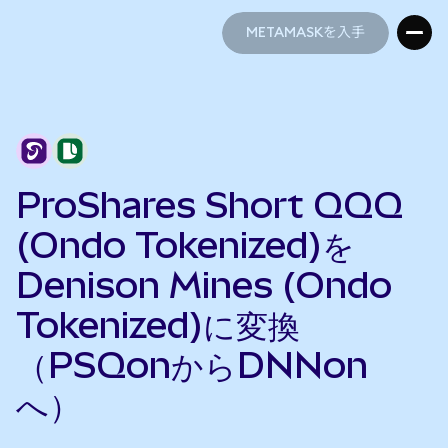
METAMASKを入手
METAMASKを入手
ProShares Short QQQ
(Ondo Tokenized)を
Denison Mines (Ondo
Tokenized)に変換
（PSQonからDNNon
へ）