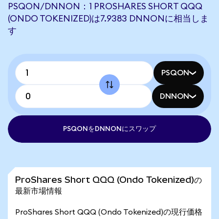
PSQON/DNNON：1 PROSHARES SHORT QQQ
(ONDO TOKENIZED)は7.9383 DNNONに相当しま
す
PSQON
DNNON
PSQONをDNNONにスワップ
ProShares Short QQQ (Ondo Tokenized)の
最新市場情報
ProShares Short QQQ (Ondo Tokenized)の現行価格