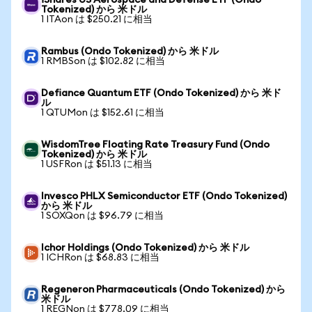
iShares US Aerospace and Defense ETF (Ondo
Tokenized) から 米ドル
1 ITAon は $250.21 に相当
Rambus (Ondo Tokenized) から 米ドル
1 RMBSon は $102.82 に相当
Defiance Quantum ETF (Ondo Tokenized) から 米ド
ル
1 QTUMon は $152.61 に相当
WisdomTree Floating Rate Treasury Fund (Ondo
Tokenized) から 米ドル
1 USFRon は $51.13 に相当
Invesco PHLX Semiconductor ETF (Ondo Tokenized)
から 米ドル
1 SOXQon は $96.79 に相当
Ichor Holdings (Ondo Tokenized) から 米ドル
1 ICHRon は $68.83 に相当
Regeneron Pharmaceuticals (Ondo Tokenized) から
米ドル
1 REGNon は $778.09 に相当