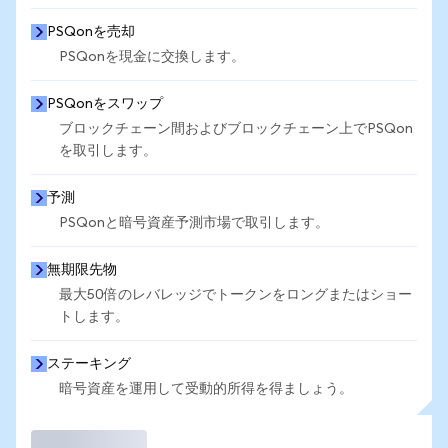
PSQonを売却
PSQonを現金に交換します。
PSQonをスワップ
ブロックチェーン間およびブロックチェーン上でPSQon
を取引します。
予測
PSQonと暗号資産予測市場で取引します。
無期限先物
最大50倍のレバレッジでトークンをロングまたはショー
トします。
ステーキング
暗号資産を運用して受動的所得を得ましょう。
取引