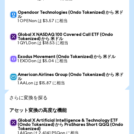
Opendoor Technologies (Ondo Tokenized) から 米ド
ル
1 OPENon は $3.57 に相当
Global X NASDAQ 100 Covered Call ETF (Ondo
Tokenized) から 米ドル
1 QYLDon は $18.53 に相当
Exodus Movement (Ondo Tokenized) から 米ドル
1 EXODon は $5.04 に相当
American Airlines Group (Ondo Tokenized) から 米ド
ル
1 AALon は $15.87 に相当
さらに変換を探る
アセット変換の高度な機能
Global X Artificial Intelligence & Technology ETF
(Ondo Tokenized) から ProShares Short QQQ (Ondo
Tokenized)
1 AIQon は 2.4141 PSQon に相当