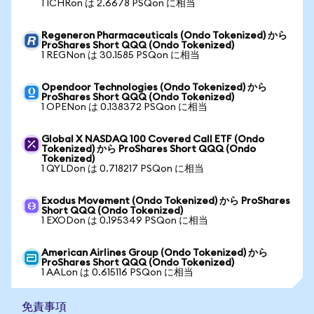
1 ICHRon は 2.6678 PSQon に相当
Regeneron Pharmaceuticals (Ondo Tokenized) から
ProShares Short QQQ (Ondo Tokenized)
1 REGNon は 30.1585 PSQon に相当
Opendoor Technologies (Ondo Tokenized) から
ProShares Short QQQ (Ondo Tokenized)
1 OPENon は 0.138372 PSQon に相当
Global X NASDAQ 100 Covered Call ETF (Ondo
Tokenized) から ProShares Short QQQ (Ondo
Tokenized)
1 QYLDon は 0.718217 PSQon に相当
Exodus Movement (Ondo Tokenized) から ProShares
Short QQQ (Ondo Tokenized)
1 EXODon は 0.195349 PSQon に相当
American Airlines Group (Ondo Tokenized) から
ProShares Short QQQ (Ondo Tokenized)
1 AALon は 0.615116 PSQon に相当
免責事項