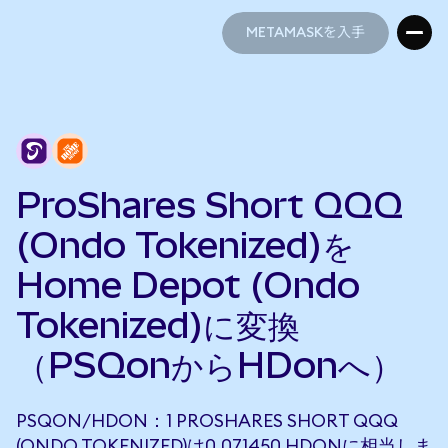
METAMASKを入手
METAMASKを入手
ProShares Short QQQ
(Ondo Tokenized)を
Home Depot (Ondo
Tokenized)に変換
（PSQonからHDonへ）
PSQON/HDON：1 PROSHARES SHORT QQQ
(ONDO TOKENIZED)は0.071450 HDONに相当しま