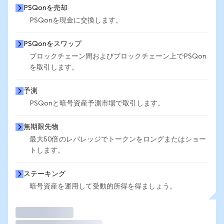
PSQonを売却
PSQonを現金に交換します。
PSQonをスワップ
ブロックチェーン間およびブロックチェーン上でPSQon
を取引します。
予測
PSQonと暗号資産予測市場で取引します。
無期限先物
最大50倍のレバレッジでトークンをロングまたはショー
トします。
ステーキング
暗号資産を運用して受動的所得を得ましょう。
取引