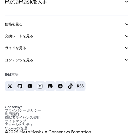
MetaMaskを入手
RWA
mUSD
新規
ダッシュボード
トランザクションシールド
収益化
Smart Accounts Kit
Agent Wallet
新規
価格を見る
埋め込みウォレット
Snaps
ビットコインの価格
交換レートを見る
MetaMask Connect
イーサリアムの価格
報酬
新規
BTC→USD
Solanaの価格
ガイドを見る
Snaps
セキュリティ
ETH→USD
BTCの購入
Shiba Inuの価格
USDT→INR
コンテンツを見る
Web3サービス
サポート
ETHの購入
Pepeの価格
ビットコインウォレット
BTC→USDT
SOLの購入
キャリア
Tetherの価格
Solanaウォレット
日本語
BTC→INR
PEPEの購入
お問い合わせ
USDCの価格
おすすめの暗号資産カード
ETH→USDT
USDTの購入
Chanlinkの価格
おすすめのモバイル暗号資産ウォレット
USDT→PHP
USDCの購入
Polymarketとは？
BTC→EUR
SHIBの購入
Consensys
税制関連ニュース
プライバシー ポリシー
利用規約
BNBの購入
貢献者ライセンス契約
暗号資産の購入方法は？
サイトマップ
アクセシビリティ
ビットコインを売るには？
Cookieの管理
©2026 MetaMask • A Consensys Formation