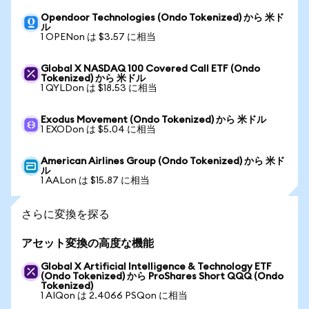
Opendoor Technologies (Ondo Tokenized) から 米ド
ル
1 OPENon は $3.57 に相当
Global X NASDAQ 100 Covered Call ETF (Ondo
Tokenized) から 米ドル
1 QYLDon は $18.53 に相当
Exodus Movement (Ondo Tokenized) から 米ドル
1 EXODon は $5.04 に相当
American Airlines Group (Ondo Tokenized) から 米ド
ル
1 AALon は $15.87 に相当
さらに変換を探る
アセット変換の高度な機能
Global X Artificial Intelligence & Technology ETF
(Ondo Tokenized) から ProShares Short QQQ (Ondo
Tokenized)
1 AIQon は 2.4066 PSQon に相当