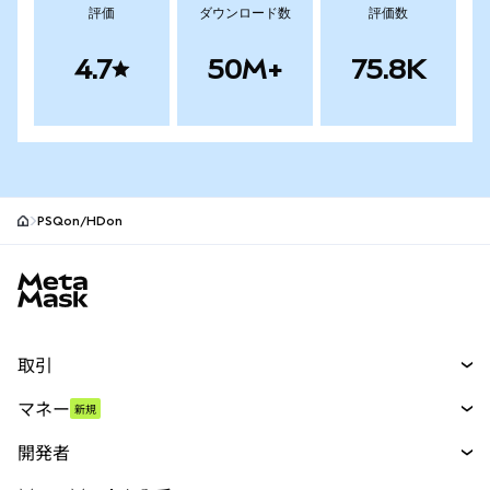
評価
ダウンロード数
評価数
4.7
50M+
75.8K
PSQon/HDon
MetaMaskサイトフッター
取引
スワップ
マネー
新規
予測
新規
購入
開発者
パーペチュアル
新規
カード
ドキュメントを表示