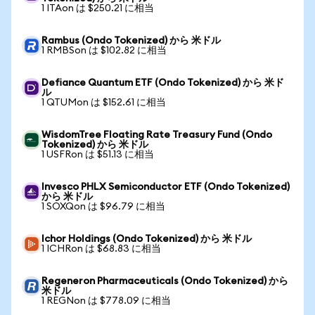
1 ITAon は $250.21 に相当
Rambus (Ondo Tokenized) から 米ドル
1 RMBSon は $102.82 に相当
Defiance Quantum ETF (Ondo Tokenized) から 米ド
ル
1 QTUMon は $152.61 に相当
WisdomTree Floating Rate Treasury Fund (Ondo
Tokenized) から 米ドル
1 USFRon は $51.13 に相当
Invesco PHLX Semiconductor ETF (Ondo Tokenized)
から 米ドル
1 SOXQon は $96.79 に相当
Ichor Holdings (Ondo Tokenized) から 米ドル
1 ICHRon は $68.83 に相当
Regeneron Pharmaceuticals (Ondo Tokenized) から
米ドル
1 REGNon は $778.09 に相当