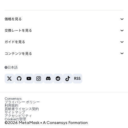
mUSD
新規
ダッシュボード
トランザクションシールド
収益化
Smart Accounts Kit
Agent Wallet
新規
価格を見る
埋め込みウォレット
Snaps
ビットコインの価格
交換レートを見る
MetaMask Connect
イーサリアムの価格
報酬
新規
BTC→USD
Solanaの価格
ガイドを見る
Snaps
セキュリティ
ETH→USD
BTCの購入
Shiba Inuの価格
USDT→INR
コンテンツを見る
Web3サービス
サポート
ETHの購入
Pepeの価格
ビットコインウォレット
BTC→USDT
SOLの購入
キャリア
Tetherの価格
Solanaウォレット
日本語
BTC→INR
PEPEの購入
お問い合わせ
USDCの価格
おすすめの暗号資産カード
ETH→USDT
USDTの購入
Chanlinkの価格
おすすめのモバイル暗号資産ウォレット
USDT→PHP
USDCの購入
Polymarketとは？
BTC→EUR
SHIBの購入
Consensys
税制関連ニュース
プライバシー ポリシー
利用規約
BNBの購入
貢献者ライセンス契約
暗号資産の購入方法は？
サイトマップ
アクセシビリティ
ビットコインを売るには？
Cookieの管理
©2026 MetaMask • A Consensys Formation