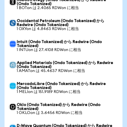
RoboStrategy (Ondo Tokenized) から Redwire
(Ondo Tokenized)
1 BOTon は 2.4065 RDWon に相当
Occidental Petroleum (Ondo Tokenized) から
Redwire (Ondo Tokenized)
1 OXYon は 4.8463 RDWon に相当
Intuit (Ondo Tokenized) から Redwire (Ondo
Tokenized)
1 INTUon は 27.4108 RDWon に相当
Applied Materials (Ondo Tokenized) から Redwire
(Ondo Tokenized)
1 AMATon は 45.4637 RDWon に相当
MercadoLibre (Ondo Tokenized) から Redwire
(Ondo Tokenized)
1 MELIon は 151.9189 RDWon に相当
Oklo (Ondo Tokenized) から Redwire (Ondo
Tokenized)
1 OKLOon は 3.6456 RDWon に相当
D-Wave Quantum (Ondo Tokenized) から Redwire