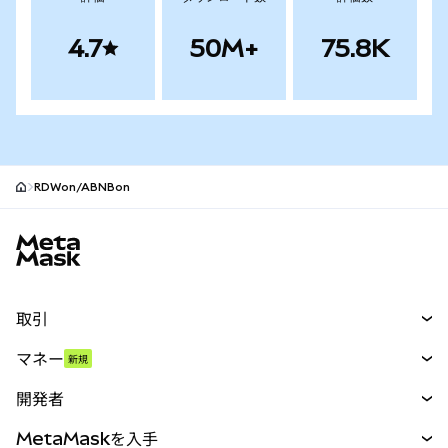
4.7
50M+
75.8K
RDWon/ABNBon
MetaMaskサイトフッター
取引
スワップ
マネー
新規
予測
新規
購入
開発者
パーペチュアル
新規
カード
ドキュメントを表示
MetaMaskを入手
RWA