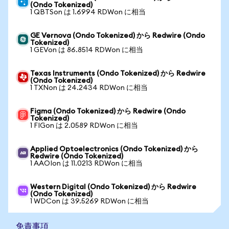
(Ondo Tokenized)
1 QBTSon は 1.6994 RDWon に相当
GE Vernova (Ondo Tokenized) から Redwire (Ondo
Tokenized)
1 GEVon は 86.8514 RDWon に相当
Texas Instruments (Ondo Tokenized) から Redwire
(Ondo Tokenized)
1 TXNon は 24.2434 RDWon に相当
Figma (Ondo Tokenized) から Redwire (Ondo
Tokenized)
1 FIGon は 2.0589 RDWon に相当
Applied Optoelectronics (Ondo Tokenized) から
Redwire (Ondo Tokenized)
1 AAOIon は 11.0213 RDWon に相当
Western Digital (Ondo Tokenized) から Redwire
(Ondo Tokenized)
1 WDCon は 39.5269 RDWon に相当
免責事項