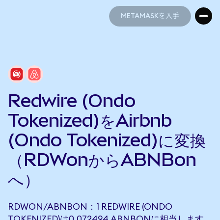
METAMASKを入手
METAMASKを入手
Redwire (Ondo
Tokenized)をAirbnb
(Ondo Tokenized)に変換
（RDWonからABNBon
へ）
RDWON/ABNBON：1 REDWIRE (ONDO
TOKENIZED)は0.072494 ABNBONに相当します