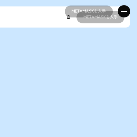
METAMASKを入手
METAMASKを入手
METAMASKを入手
METAMASKを入手