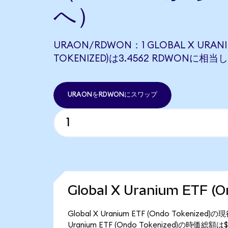
へ）
URAON/RDWON：1 GLOBAL X URANI
TOKENIZED)は3.4562 RDWONに相当
URAONをRDWONにスワップ
Global X Uranium ETF 
Global X Uranium ETF (Ondo Token
Uranium ETF (Ondo Tokenized)の時価総