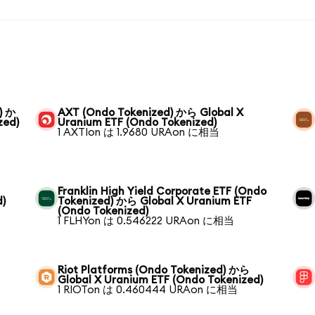
) か
AXT (Ondo Tokenized) から Global X
zed)
Uranium ETF (Ondo Tokenized)
1 AXTIon は 1.9680 URAon に相当
Franklin High Yield Corporate ETF (Ondo
d)
Tokenized) から Global X Uranium ETF
(Ondo Tokenized)
1 FLHYon は 0.546222 URAon に相当
Riot Platforms (Ondo Tokenized) から
Global X Uranium ETF (Ondo Tokenized)
1 RIOTon は 0.460444 URAon に相当