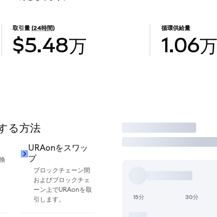
取引量
(24時間)
循環供給量
$5.48万
1.06
用する方法
取引
URAonをスワッ
プ
換
ブロックチェーン間
およびブロックチェ
ーン上でURAonを取
15分
30分
引します。