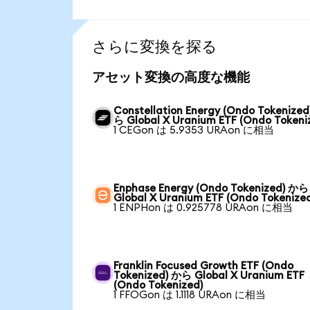
さらに変換を探る
アセット変換の高度な機能
Constellation Energy (Ondo Tokenized
ら Global X Uranium ETF (Ondo Tokeni
1 CEGon は 5.9353 URAon に相当
Enphase Energy (Ondo Tokenized) から
Global X Uranium ETF (Ondo Tokenize
1 ENPHon は 0.925778 URAon に相当
Franklin Focused Growth ETF (Ondo
Tokenized) から Global X Uranium ETF
(Ondo Tokenized)
1 FFOGon は 1.1118 URAon に相当