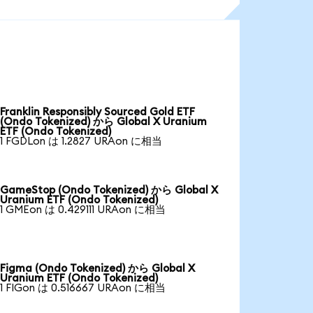
Franklin Responsibly Sourced Gold ETF
(Ondo Tokenized) から Global X Uranium
ETF (Ondo Tokenized)
1 FGDLon は 1.2827 URAon に相当
GameStop (Ondo Tokenized) から Global X
Uranium ETF (Ondo Tokenized)
1 GMEon は 0.429111 URAon に相当
Figma (Ondo Tokenized) から Global X
Uranium ETF (Ondo Tokenized)
1 FIGon は 0.516667 URAon に相当