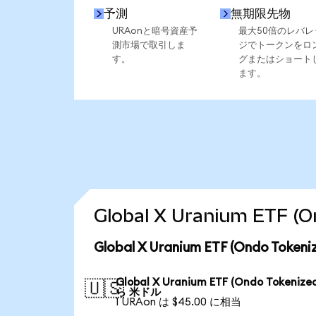
予測
無期限先物
URAonと暗号資産予
最大50倍のレバレ
測市場で取引しま
ジでトークンをロ
す。
グまたはショート
ます。
Global X Uranium ET
Global X Uranium ETF (Ondo T
Global X Uranium ETF (Ondo Tokenize
🇺🇸
ら 米ドル
1 URAon は $45.00 に相当