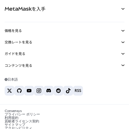
パーペチュアル
新規
カード
ドキュメントを表示
MetaMaskを入手
RWA
mUSD
新規
ダッシュボード
トランザクションシールド
収益化
Smart Accounts Kit
Agent Wallet
新規
価格を見る
埋め込みウォレット
Snaps
ビットコインの価格
交換レートを見る
MetaMask Connect
イーサリアムの価格
報酬
新規
BTC→USD
Solanaの価格
ガイドを見る
Snaps
セキュリティ
ETH→USD
BTCの購入
Shiba Inuの価格
USDT→INR
コンテンツを見る
Web3サービス
サポート
ETHの購入
Pepeの価格
ビットコインウォレット
BTC→USDT
SOLの購入
キャリア
Tetherの価格
Solanaウォレット
日本語
BTC→INR
PEPEの購入
お問い合わせ
USDCの価格
おすすめの暗号資産カード
ETH→USDT
USDTの購入
Chanlinkの価格
おすすめのモバイル暗号資産ウォレット
USDT→PHP
USDCの購入
Polymarketとは？
BTC→EUR
SHIBの購入
Consensys
税制関連ニュース
プライバシー ポリシー
利用規約
BNBの購入
貢献者ライセンス契約
暗号資産の購入方法は？
サイトマップ
アクセシビリティ