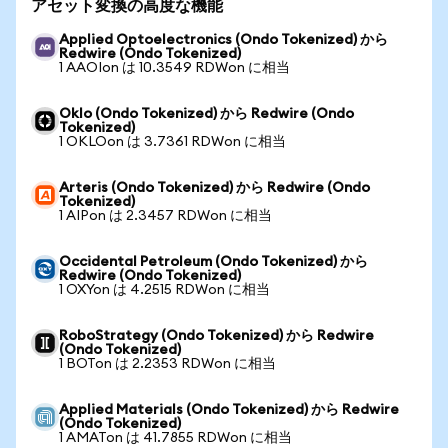
アセット変換の高度な機能
Applied Optoelectronics (Ondo Tokenized) から
Redwire (Ondo Tokenized)
1 AAOIon は 10.3549 RDWon に相当
Oklo (Ondo Tokenized) から Redwire (Ondo
Tokenized)
1 OKLOon は 3.7361 RDWon に相当
Arteris (Ondo Tokenized) から Redwire (Ondo
Tokenized)
1 AIPon は 2.3457 RDWon に相当
Occidental Petroleum (Ondo Tokenized) から
Redwire (Ondo Tokenized)
1 OXYon は 4.2515 RDWon に相当
RoboStrategy (Ondo Tokenized) から Redwire
(Ondo Tokenized)
1 BOTon は 2.2353 RDWon に相当
Applied Materials (Ondo Tokenized) から Redwire
(Ondo Tokenized)
1 AMATon は 41.7855 RDWon に相当