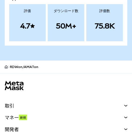
評価
ダウンロード数
評価数
4.7
50M+
75.8K
RDWon/AMATon
MetaMaskサイトフッター
取引
スワップ
マネー
新規
予測
新規
購入
開発者