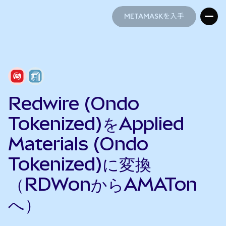
METAMASKを入手
METAMASKを入手
Redwire (Ondo
Tokenized)をApplied
Materials (Ondo
Tokenized)に変換
（RDWonからAMATon
へ）