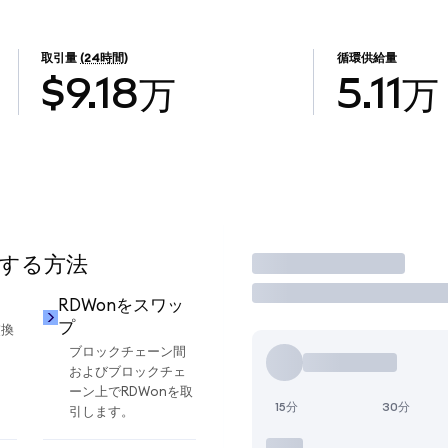
取引量
(24時間)
循環供給量
$9.18万
5.11万
用する方法
取引
RDWonをスワッ
プ
交換
ブロックチェーン間
およびブロックチェ
ーン上でRDWonを取
15分
30分
引します。