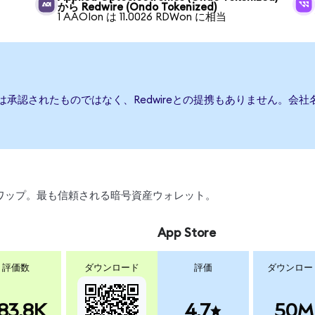
から Redwire (Ondo Tokenized)
1 AAOIon は 11.0026 RDWon に相当
または承認されたものではなく、Redwireとの提携もありません。
、スワップ。最も信頼される暗号資産ウォレット。
App Store
評価数
ダウンロード
評価
ダウンロー
83.8K
4.7
50M