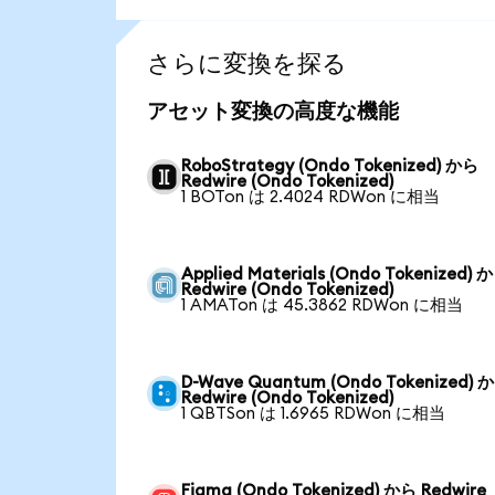
さらに変換を探る
アセット変換の高度な機能
RoboStrategy (Ondo Tokenized) から
Redwire (Ondo Tokenized)
1 BOTon は 2.4024 RDWon に相当
Applied Materials (Ondo Tokenized) 
Redwire (Ondo Tokenized)
1 AMATon は 45.3862 RDWon に相当
D-Wave Quantum (Ondo Tokenized) 
Redwire (Ondo Tokenized)
1 QBTSon は 1.6965 RDWon に相当
Figma (Ondo Tokenized) から Redwire