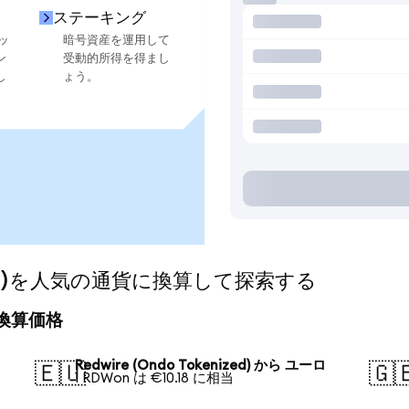
ステーキング
ッ
暗号資産を運用して
ン
受動的所得を得まし
し
ょう。
nized)を人気の通貨に換算して探索する
日の換算価格
Redwire (Ondo Tokenized) から ユーロ
🇪🇺
🇬
1 RDWon は €10.18 に相当