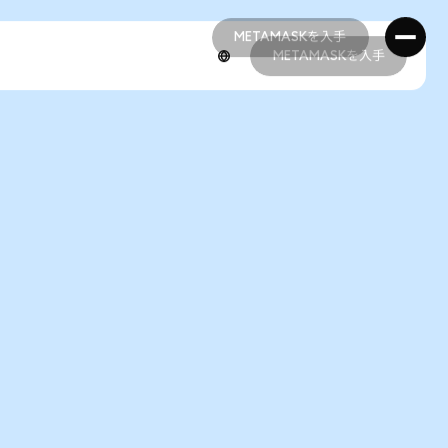
METAMASKを入手
METAMASKを入手
METAMASKを入手
METAMASKを入手