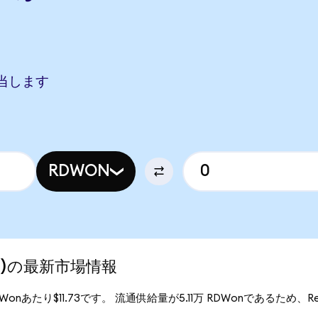
）
O
に相当します
RDWON
zed)の最新市場情報
1RDWonあたり$11.73です。 流通供給量が5.11万 RDWonであるため、Redw
。