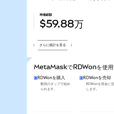
時価総額
$59.88万
さらに統計を見る
さらに統計を見る
MetaMaskでRDWonを使
RDWonを購入
RDWonを売却
数回のタップで始め
RDWonを現金に
られます。
します。