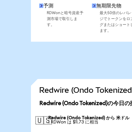
予測
無期限先物
RDWonと暗号資産予
最大50倍のレバレ
測市場で取引しま
ジでトークンをロ
す。
グまたはショート
ます。
Redwire (Ondo Toke
Redwire (Ondo Tokenized)の今
Redwire (Ondo Tokenized) から 米ドル
🇺🇸
1 RDWon は $11.73 に相当