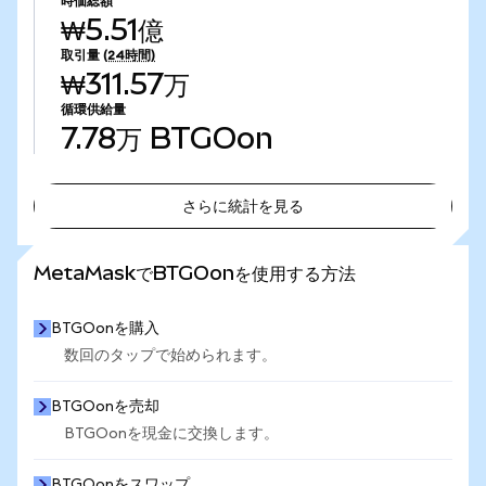
時価総額
₩5.51億
取引量
(24時間)
₩311.57万
循環供給量
7.78万
BTGOon
さらに統計を見る
さらに統計を見る
MetaMaskでBTGOonを使用する方法
BTGOonを購入
数回のタップで始められます。
BTGOonを売却
BTGOonを現金に交換します。
BTGOonをスワップ