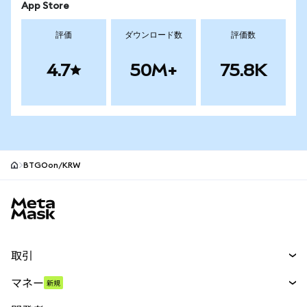
App Store
評価
ダウンロード数
評価数
4.7
50M+
75.8K
BTGOon/KRW
MetaMaskサイトフッター
取引
スワップ
マネー
新規
予測
新規
購入