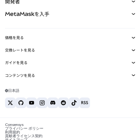
開発者
パーペチュアル
新規
カード
ドキュメントを表示
MetaMaskを入手
RWA
mUSD
新規
ダッシュボード
トランザクションシールド
収益化
Smart Accounts Kit
Agent Wallet
新規
価格を見る
埋め込みウォレット
Snaps
ビットコインの価格
交換レートを見る
MetaMask Connect
イーサリアムの価格
報酬
新規
BTC→USD
Solanaの価格
ガイドを見る
Snaps
セキュリティ
ETH→USD
BTCの購入
Shiba Inuの価格
USDT→INR
コンテンツを見る
Web3サービス
サポート
ETHの購入
Pepeの価格
ビットコインウォレット
BTC→USDT
SOLの購入
キャリア
Tetherの価格
Solanaウォレット
日本語
BTC→INR
PEPEの購入
お問い合わせ
USDCの価格
おすすめの暗号資産カード
ETH→USDT
USDTの購入
Chanlinkの価格
おすすめのモバイル暗号資産ウォレット
USDT→PHP
USDCの購入
Polymarketとは？
BTC→EUR
SHIBの購入
Consensys
税制関連ニュース
プライバシー ポリシー
利用規約
BNBの購入
貢献者ライセンス契約
暗号資産の購入方法は？
サイトマップ