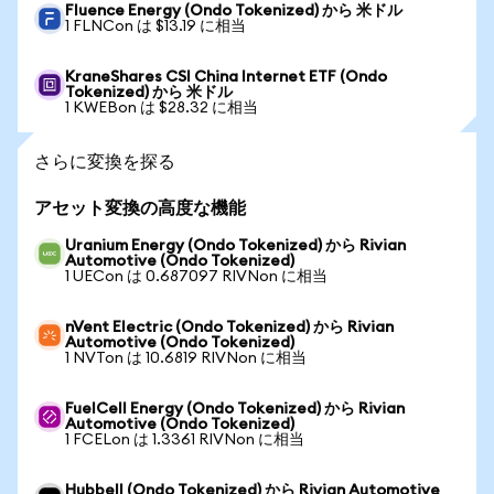
Fluence Energy (Ondo Tokenized) から 米ドル
1 FLNCon は $13.19 に相当
KraneShares CSI China Internet ETF (Ondo
Tokenized) から 米ドル
1 KWEBon は $28.32 に相当
さらに変換を探る
アセット変換の高度な機能
Uranium Energy (Ondo Tokenized) から Rivian
Automotive (Ondo Tokenized)
1 UECon は 0.687097 RIVNon に相当
nVent Electric (Ondo Tokenized) から Rivian
Automotive (Ondo Tokenized)
1 NVTon は 10.6819 RIVNon に相当
FuelCell Energy (Ondo Tokenized) から Rivian
Automotive (Ondo Tokenized)
1 FCELon は 1.3361 RIVNon に相当
Hubbell (Ondo Tokenized) から Rivian Automotive