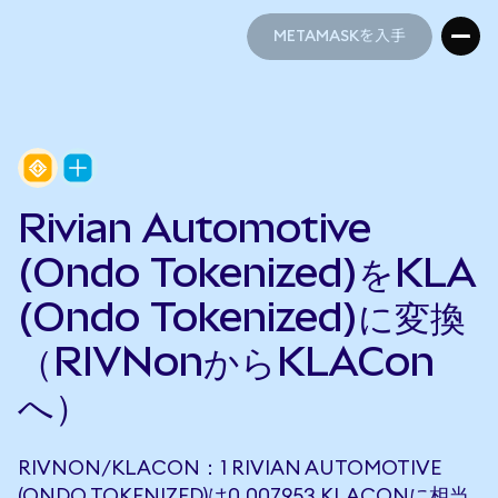
METAMASKを入手
METAMASKを入手
Rivian Automotive
(Ondo Tokenized)をKLA
(Ondo Tokenized)に変換
（RIVNonからKLACon
へ）
RIVNON/KLACON：1 RIVIAN AUTOMOTIVE
(ONDO TOKENIZED)は0.007953 KLACONに相当