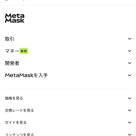
MetaMaskサイトフッター
取引
スワップ
マネー
新規
予測
新規
購入
開発者
パーペチュアル
新規
カード
ドキュメントを表示
MetaMaskを入手
RWA
mUSD
新規
ダッシュボード
トランザクションシールド
収益化
Smart Accounts Kit
Agent Wallet
新規
価格を見る
埋め込みウォレット
Snaps
ビットコインの価格
交換レートを見る
MetaMask Connect
イーサリアムの価格
報酬
新規
BTC→USD
Solanaの価格
ガイドを見る
Snaps
セキュリティ
ETH→USD
BTCの購入
Shiba Inuの価格
USDT→INR
コンテンツを見る
Web3サービス