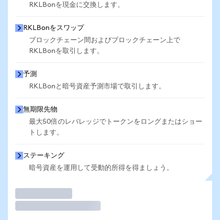
RKLBonを現金に交換します。
RKLBonをスワップ
ブロックチェーン間およびブロックチェーン上で
RKLBonを取引します。
予測
RKLBonと暗号資産予測市場で取引します。
無期限先物
最大50倍のレバレッジでトークンをロングまたはショー
トします。
ステーキング
暗号資産を運用して受動的所得を得ましょう。
取引