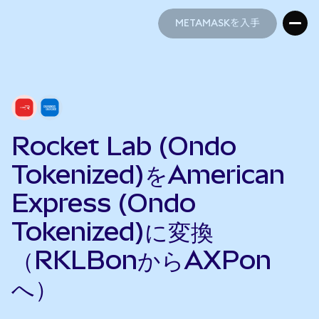
METAMASKを入手
METAMASKを入手
Rocket Lab (Ondo
Tokenized)をAmerican
Express (Ondo
Tokenized)に変換
（RKLBonからAXPon
へ）