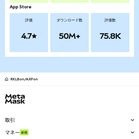
App Store
評価
ダウンロード数
評価数
4.7
50M+
75.8K
RKLBon/AXPon
MetaMaskサイトフッター
取引
スワップ
マネー
新規
予測
新規
購入