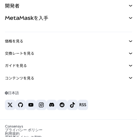
開発者
パーペチュアル
新規
カード
ドキュメントを表示
MetaMaskを入手
RWA
mUSD
新規
ダッシュボード
トランザクションシールド
収益化
Smart Accounts Kit
Agent Wallet
新規
価格を見る
埋め込みウォレット
Snaps
ビットコインの価格
交換レートを見る
MetaMask Connect
イーサリアムの価格
報酬
新規
BTC→USD
Solanaの価格
ガイドを見る
Snaps
セキュリティ
ETH→USD
BTCの購入
Shiba Inuの価格
USDT→INR
コンテンツを見る
Web3サービス
サポート
ETHの購入
Pepeの価格
ビットコインウォレット
BTC→USDT
SOLの購入
キャリア
Tetherの価格
Solanaウォレット
日本語
BTC→INR
PEPEの購入
お問い合わせ
USDCの価格
おすすめの暗号資産カード
ETH→USDT
USDTの購入
Chanlinkの価格
おすすめのモバイル暗号資産ウォレット
USDT→PHP
USDCの購入
Polymarketとは？
BTC→EUR
SHIBの購入
Consensys
税制関連ニュース
プライバシー ポリシー
利用規約
BNBの購入