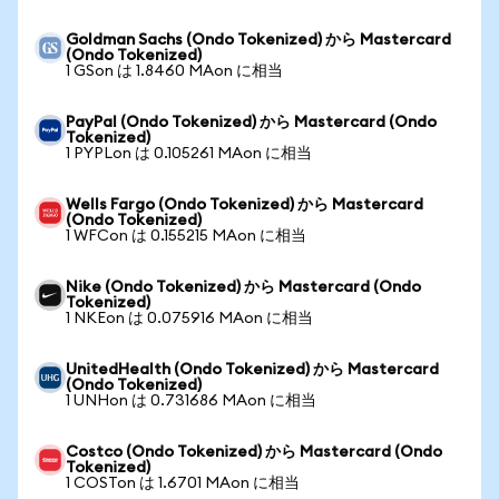
Goldman Sachs (Ondo Tokenized) から Mastercard
(Ondo Tokenized)
1 GSon は 1.8460 MAon に相当
PayPal (Ondo Tokenized) から Mastercard (Ondo
Tokenized)
1 PYPLon は 0.105261 MAon に相当
Wells Fargo (Ondo Tokenized) から Mastercard
(Ondo Tokenized)
1 WFCon は 0.155215 MAon に相当
Nike (Ondo Tokenized) から Mastercard (Ondo
Tokenized)
1 NKEon は 0.075916 MAon に相当
UnitedHealth (Ondo Tokenized) から Mastercard
(Ondo Tokenized)
1 UNHon は 0.731686 MAon に相当
Costco (Ondo Tokenized) から Mastercard (Ondo
Tokenized)
1 COSTon は 1.6701 MAon に相当