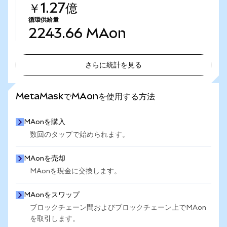
￥1.27億
循環供給量
2243.66
MAon
さらに統計を見る
さらに統計を見る
MetaMaskでMAonを使用する方法
MAonを購入
数回のタップで始められます。
MAonを売却
MAonを現金に交換します。
MAonをスワップ
ブロックチェーン間およびブロックチェーン上でMAon
を取引します。