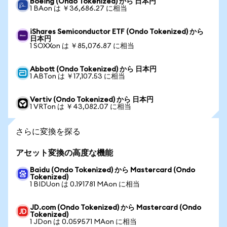
Boeing (Ondo Tokenized) から 日本円
1 BAon は ￥36,686.27 に相当
iShares Semiconductor ETF (Ondo Tokenized) から
日本円
1 SOXXon は ￥85,076.87 に相当
Abbott (Ondo Tokenized) から 日本円
1 ABTon は ￥17,107.53 に相当
Vertiv (Ondo Tokenized) から 日本円
1 VRTon は ￥43,082.07 に相当
さらに変換を探る
アセット変換の高度な機能
Baidu (Ondo Tokenized) から Mastercard (Ondo
Tokenized)
1 BIDUon は 0.191781 MAon に相当
JD.com (Ondo Tokenized) から Mastercard (Ondo
Tokenized)
1 JDon は 0.059571 MAon に相当