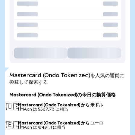
Mastercard (Ondo Tokenized)を人気の通貨に
換算して探索する
Mastercard (Ondo Tokenized)の今日の換算価格
Mastercard (Ondo Tokenized) から 米ドル
🇺🇸
1 MAon は $567.73 に相当
Mastercard (Ondo Tokenized) から ユーロ
🇪🇺
1 MAon は €491.11 に相当