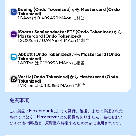
Boeing (Ondo Tokenized) から Mastercard (Ondo
Tokenized)
1 BAon は 0.409490 MAon に相当
iShares Semiconductor ETF (Ondo Tokenized) から
Mastercard (Ondo Tokenized)
1 SOXXon は 0.949624 MAon に相当
Abbott (Ondo Tokenized) から Mastercard (Ondo
Tokenized)
1 ABTon は 0.190953 MAon に相当
Vertiv (Ondo Tokenized) から Mastercard (Ondo
Tokenized)
1 VRTon は 0.480880 MAon に相当
免責事項
この製品はMastercardによって発行、後援、または承認された
ものではなく、Mastercardとの提携もありません。会社名およ
びその他の商標は、原資産を特定するためのみに使用されます。