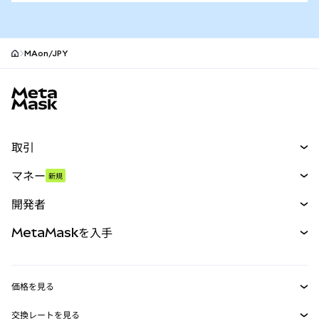
MAon/JPY
MetaMaskサイトフッター
取引
スワップ
マネー
新規
予測
新規
購入
開発者
パーペチュアル
新規
カード
ドキュメントを表示
MetaMaskを入手
RWA
mUSD
新規
ダッシュボード
トランザクションシールド
収益化
Smart Accounts Kit
Agent Wallet
新規
価格を見る
埋め込みウォレット
Snaps
ビットコインの価格
交換レートを見る