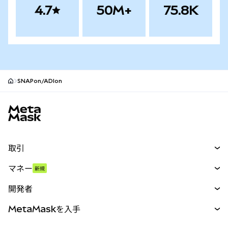
4.7
50M+
75.8K
SNAPon/ADIon
MetaMaskサイトフッター
取引
スワップ
マネー
新規
予測
新規
購入
開発者
パーペチュアル
新規
カード
ドキュメントを表示
MetaMaskを入手
RWA
mUSD
新規
ダッシュボード
トランザクションシールド