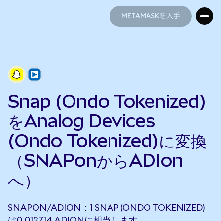
METAMASKを入手
METAMASKを入手
Snap (Ondo Tokenized)
をAnalog Devices
(Ondo Tokenized)に変換
（SNAPonからADIon
へ）
SNAPON/ADION：1 SNAP (ONDO TOKENIZED)
は0.013714 ADIONに相当します