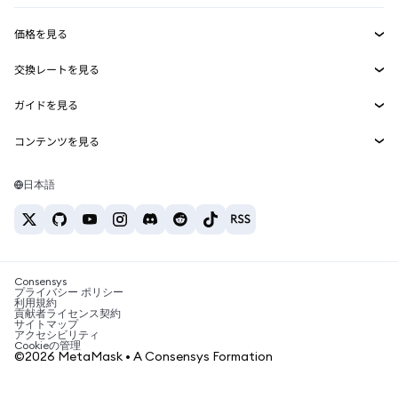
収益化
Smart Accounts Kit
Agent Wallet
新規
価格を見る
埋め込みウォレット
Snaps
ビットコインの価格
交換レートを見る
MetaMask Connect
イーサリアムの価格
報酬
新規
BTC→USD
Solanaの価格
ガイドを見る
Snaps
セキュリティ
ETH→USD
BTCの購入
Shiba Inuの価格
USDT→INR
コンテンツを見る
Web3サービス
サポート
ETHの購入
Pepeの価格
ビットコインウォレット
BTC→USDT
SOLの購入
キャリア
Tetherの価格
Solanaウォレット
日本語
BTC→INR
PEPEの購入
お問い合わせ
USDCの価格
おすすめの暗号資産カード
ETH→USDT
USDTの購入
Chanlinkの価格
おすすめのモバイル暗号資産ウォレット
USDT→PHP
USDCの購入
Polymarketとは？
BTC→EUR
SHIBの購入
Consensys
税制関連ニュース
プライバシー ポリシー
利用規約
BNBの購入
貢献者ライセンス契約
暗号資産の購入方法は？
サイトマップ
アクセシビリティ
ビットコインを売るには？
Cookieの管理
©2026 MetaMask • A Consensys Formation