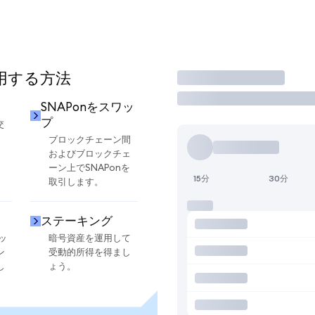
使用する方法
取引
SNAPonをスワッ
プ
交
ブロックチェーン間
およびブロックチェ
ーン上でSNAPonを
15分
30分
取引します。
ステーキング
ッ
暗号資産を運用して
ン
受動的所得を得まし
し
ょう。