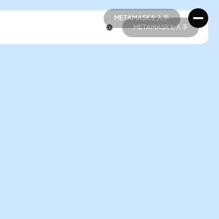
METAMASKを入手
METAMASKを入手
METAMASKを入手
METAMASKを入手