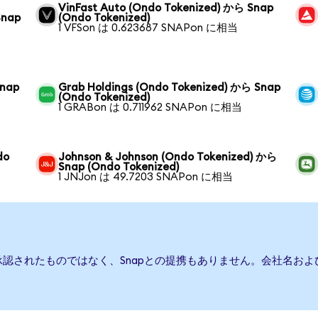
VinFast Auto (Ondo Tokenized) から Snap
Snap
(Ondo Tokenized)
1 VFSon は 0.623687 SNAPon に相当
Snap
Grab Holdings (Ondo Tokenized) から Snap
(Ondo Tokenized)
1 GRABon は 0.711962 SNAPon に相当
do
Johnson & Johnson (Ondo Tokenized) から
Snap (Ondo Tokenized)
1 JNJon は 49.7203 SNAPon に相当
承認されたものではなく、Snapとの提携もありません。会社名お