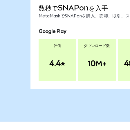
数秒でSNAPonを入手
MetaMaskでSNAPonを購入、売却、取
Google Play
評価
ダウンロード数
4.4
10M+
4