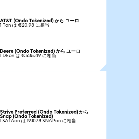
AT&T (Ondo Tokenized) から ユーロ
1 Ton は €20.93 に相当
Deere (Ondo Tokenized) から ユーロ
1 DEon は €535.49 に相当
Strive Preferred (Ondo Tokenized) から
Snap (Ondo Tokenized)
1 SATAon は 19.1078 SNAPon に相当