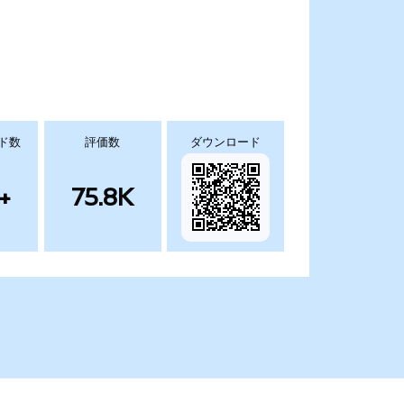
ド数
評価数
ダウンロード
+
75.8K