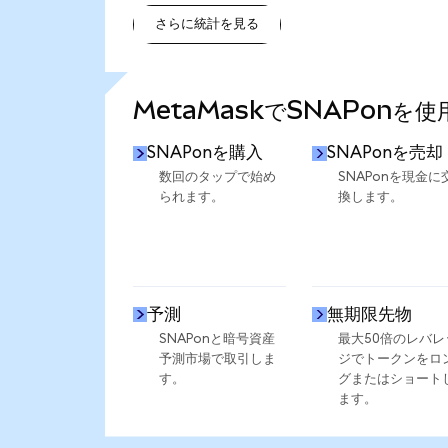
さらに統計を見る
さらに統計を見る
MetaMaskでSNAPonを
SNAPonを購入
SNAPonを売却
数回のタップで始め
SNAPonを現金に
られます。
換します。
予測
無期限先物
SNAPonと暗号資産
最大50倍のレバレ
予測市場で取引しま
ジでトークンをロ
す。
グまたはショート
ます。