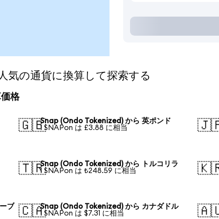
ed)を人気の通貨に換算して探索する
換算価格
Snap (Ondo Tokenized) から 英ポンド
🇬🇧
🇯
1 SNAPon は £3.88 に相当
Snap (Ondo Tokenized) から トルコリラ
🇹🇷
🇰
1 SNAPon は ₺248.59 に相当
ルーブ
Snap (Ondo Tokenized) から カナダドル
🇨🇦
🇦
1 SNAPon は $7.31 に相当