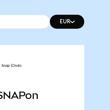
EUR
nap (Ondo
SNAPon