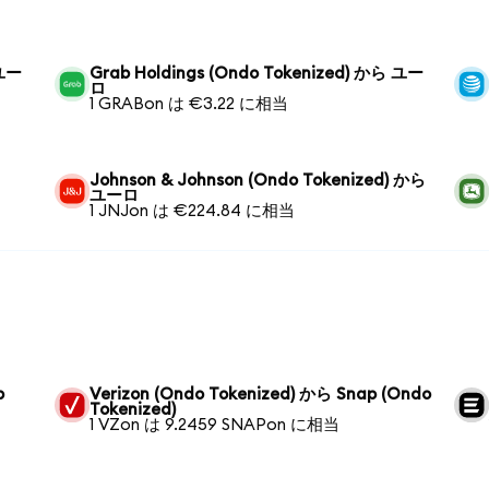
 ユー
Grab Holdings (Ondo Tokenized) から ユー
ロ
1 GRABon は €3.22 に相当
Johnson & Johnson (Ondo Tokenized) から
ユーロ
1 JNJon は €224.84 に相当
p
Verizon (Ondo Tokenized) から Snap (Ondo
Tokenized)
1 VZon は 9.2459 SNAPon に相当