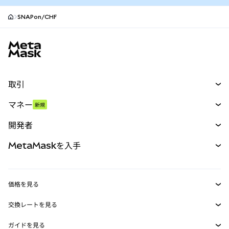
SNAPon/CHF
MetaMaskサイトフッター
取引
スワップ
マネー
新規
予測
新規
購入
開発者
パーペチュアル
新規
カード
ドキュメントを表示
MetaMaskを入手
RWA
mUSD
新規
ダッシュボード
トランザクションシールド
収益化
Smart Accounts Kit
Agent Wallet
新規
価格を見る
埋め込みウォレット
Snaps
ビットコインの価格
交換レートを見る
MetaMask Connect
イーサリアムの価格
報酬
新規
BTC→USD
Solanaの価格
ガイドを見る
Snaps